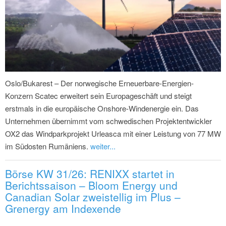
Oslo/Bukarest – Der norwegische Erneuerbare-Energien-
Konzern Scatec erweitert sein Europageschäft und steigt
erstmals in die europäische Onshore-Windenergie ein. Das
Unternehmen übernimmt vom schwedischen Projektentwickler
OX2 das Windparkprojekt Urleasca mit einer Leistung von 77 MW
im Südosten Rumäniens.
weiter...
Börse KW 31/26: RENIXX startet in
Berichtssaison – Bloom Energy und
Canadian Solar zweistellig im Plus –
Grenergy am Indexende