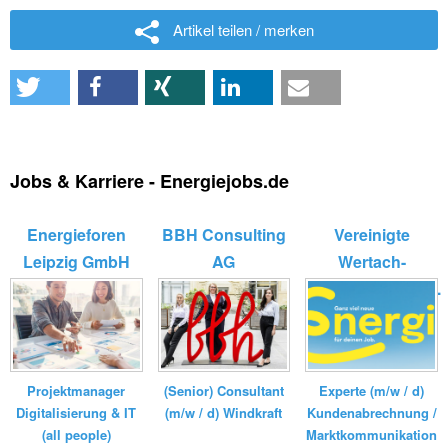
Artikel teilen / merken
Jobs & Karriere - Energiejobs.de
Energieforen
BBH Consulting
Vereinigte
Leipzig GmbH
AG
Wertach-
Elektrizitätswerk...
(Senior) Consultant
Experte (m/w / d)
Projektmanager
(m/w / d) Windkraft
Kundenabrechnung /
Digitalisierung & IT
Marktkommunikation
(all people)