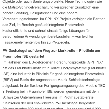
Objekte oder auch Sanierungsprojekte. Neue Technologien wie
die Matrix-Schindelverschaltung versprechen zusätzlich eine
höhere Leistung, Designfreiheit und eine höhere
Verschattungstoleranz. Im SPHINX-Projekt verfolgen die Partner
das Ziel, im Bereich gebäudeintegrierte Photovoltaik
kosteneffiziente und schnell einsatzfähige Lösungen für
verschiedene Anwendungen bereitzustellen – von leichten
Fassadenelementen bis hin zu PV-Ziegeln.
PV-Dachziegel auf dem Weg zur Marktreife – Pilotlinie am
Fraunhofer ISE gestartet
Im Rahmen des EU-geförderten Forschungsprojekts „SPHINX“
hat das Fraunhofer-Institut für Solare Energiesysteme (Fraunhofer
ISE) eine industrielle Pilotlinie für gebäudeintegrierte Photovoltaik
(BIPV) auf Basis der sogenannten Matrix-Schindeltechnologie
aufgebaut. In der flexiblen Fertigungsumgebung des Module-TEC
in Freiburg beim Fraunhofer ISE werden gemeinsam mit dem
Schweizer Unternehmen Freesuns im Pilotmaßstab erste
Kleinserien der neu entwickelten PV-Dachziegel hergestellt.
Bislang wurden 800 Module produziert – insgesamt sind 4.000