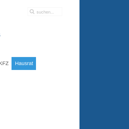
s
KFZ
Hausrat