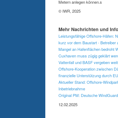
Metern anlegen können.s
© IWR, 2025
Mehr Nachrichten und Info
Leistungsfähige Offshore-Häfen: 
kurz vor dem Baustart - Betreiber
Mangel an Hafenflächen bedroht W
Cuxhaven muss zügig geklärt wer
Vattenfall und BASF vergeben weit
Offshore-Kooperation zwischen Dä
finanzielle Unterstützung durch 
Aktueller Stand: Offshore-Windpar
Inbetriebnahme
Original PM: Deutsche WindGuard 
12.02.2025