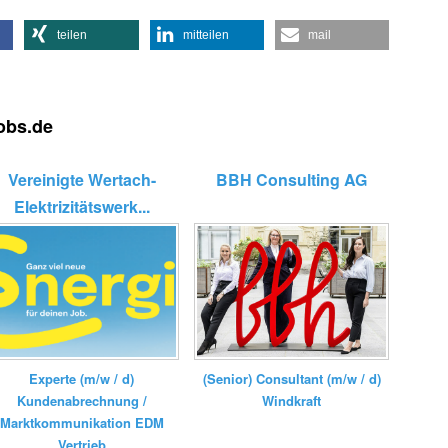
teilen
mitteilen
mail
jobs.de
Vereinigte Wertach-
BBH Consulting AG
Elektrizitätswerk...
Experte (m/w / d)
(Senior) Consultant (m/w / d)
Kundenabrechnung /
Windkraft
Marktkommunikation EDM
Vertrieb