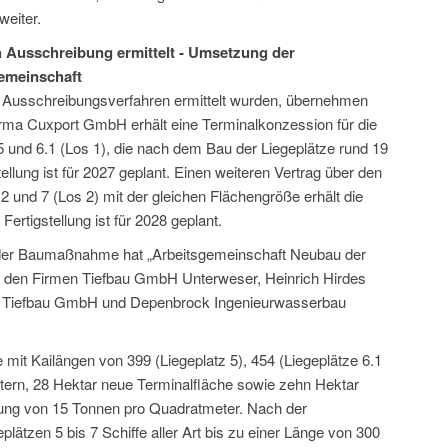
weiter.
h Ausschreibung ermittelt - Umsetzung der
emeinschaft
n Ausschreibungsverfahren ermittelt wurden, übernehmen
Firma Cuxport GmbH erhält eine Terminalkonzession für die
5 und 6.1 (Los 1), die nach dem Bau der Liegeplätze rund 19
ellung ist für 2027 geplant. Einen weiteren Vertrag über den
 und 7 (Los 2) mit der gleichen Flächengröße erhält die
rtigstellung ist für 2028 geplant.
der Baumaßnahme hat „Arbeitsgemeinschaft Neubau der
us den Firmen Tiefbau GmbH Unterweser, Heinrich Hirdes
Tiefbau GmbH und Depenbrock Ingenieurwasserbau
 mit Kailängen von 399 (Liegeplatz 5), 454 (Liegeplätze 6.1
etern, 28 Hektar neue Terminalfläche sowie zehn Hektar
stung von 15 Tonnen pro Quadratmeter. Nach der
lätzen 5 bis 7 Schiffe aller Art bis zu einer Länge von 300