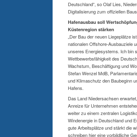
Deutschland“, so Olaf Lies, Nieder
Digitalisierung zum offiziellen Baus
Hafenausbau soll Wertschöpfung
Küstenregion stärken
„Der Bau der neuen Liegeplätze is
nationalen Offshore-Ausbauziele un
unseres Energiesystems. Ich bin si
Wettbewerbsfähigkeit des Deutsch
Wachstum, Beschäftigung und Wohl
Stefan Wenzel MdB, Parlamentaris
und Klimaschutz den Baubeginn und
Hafens.
Das Land Niedersachsen erwartet,
Anreize für Unternehmen entstehe
weiter zu einem zentralen Logisti
Windenergie in Deutschland und Eur
gute Arbeitsplätze und stärkt die 
schreiben hier eine vorbildliche G