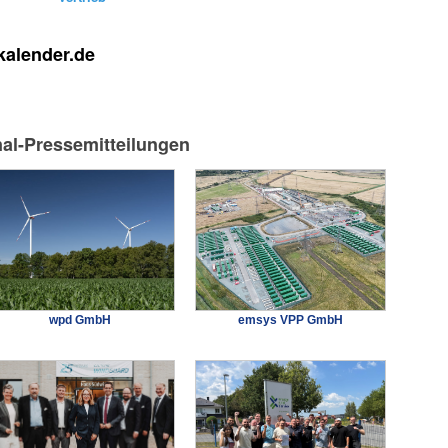
kalender.de
nal-Pressemitteilungen
wpd GmbH
emsys VPP GmbH