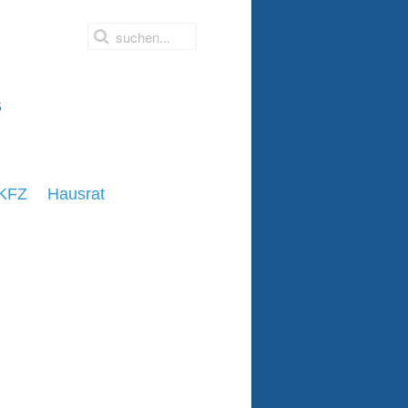
s
KFZ
Hausrat