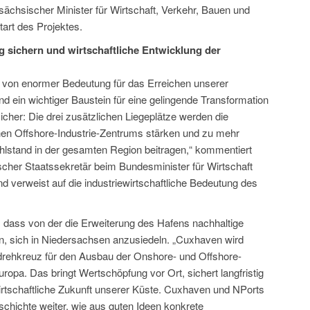
sächsischer Minister für Wirtschaft, Verkehr, Bauen und
tart des Projektes.
 sichern und wirtschaftliche Entwicklung der
t von enormer Bedeutung für das Erreichen unserer
d ein wichtiger Baustein für eine gelingende Transformation
cher: Die drei zusätzlichen Liegeplätze werden die
en Offshore-Industrie-Zentrums stärken und zu mehr
stand in der gesamten Region beitragen,“ kommentiert
cher Staatssekretär beim Bundesminister für Wirtschaft
 verweist auf die industriewirtschaftliche Bedeutung des
 dass von der die Erweiterung des Hafens nachhaltige
n, sich in Niedersachsen anzusiedeln. „Cuxhaven wird
kdrehkreuz für den Ausbau der Onshore- und Offshore-
opa. Das bringt Wertschöpfung vor Ort, sichert langfristig
wirtschaftliche Zukunft unserer Küste. Cuxhaven und NPorts
eschichte weiter, wie aus guten Ideen konkrete