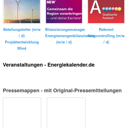
Kraftanlagen
GmbH ...
Bilanzierungsmanager
Referent
Abteilungsleiter (m/w
Energiemengenbilanzierung
Netzcontrolling (m/w
/ d)
(m/w / d)
/ d)
Projektentwicklung
Wind
Veranstaltungen - Energiekalender.de
Pressemappen - mit Original-Pressemitteilungen