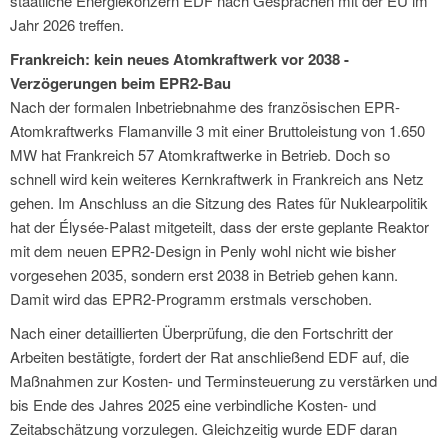
staatliche Energiekonzern EDF nach Gesprächen mit der EU im
Jahr 2026 treffen.
Frankreich: kein neues Atomkraftwerk vor 2038 -
Verzögerungen beim EPR2-Bau
Nach der formalen Inbetriebnahme des französischen EPR-
Atomkraftwerks Flamanville 3 mit einer Bruttoleistung von 1.650
MW hat Frankreich 57 Atomkraftwerke in Betrieb. Doch so
schnell wird kein weiteres Kernkraftwerk in Frankreich ans Netz
gehen. Im Anschluss an die Sitzung des Rates für Nuklearpolitik
hat der Élysée-Palast mitgeteilt, dass der erste geplante Reaktor
mit dem neuen EPR2-Design in Penly wohl nicht wie bisher
vorgesehen 2035, sondern erst 2038 in Betrieb gehen kann.
Damit wird das EPR2-Programm erstmals verschoben.
Nach einer detaillierten Überprüfung, die den Fortschritt der
Arbeiten bestätigte, fordert der Rat anschließend EDF auf, die
Maßnahmen zur Kosten- und Terminsteuerung zu verstärken und
bis Ende des Jahres 2025 eine verbindliche Kosten- und
Zeitabschätzung vorzulegen. Gleichzeitig wurde EDF daran