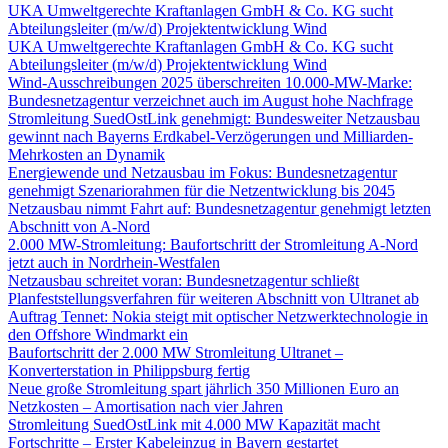
UKA Umweltgerechte Kraftanlagen GmbH & Co. KG sucht
Abteilungsleiter (m/w/d) Projektentwicklung Wind
UKA Umweltgerechte Kraftanlagen GmbH & Co. KG sucht
Abteilungsleiter (m/w/d) Projektentwicklung Wind
Wind-Ausschreibungen 2025 überschreiten 10.000-MW-Marke:
Bundesnetzagentur verzeichnet auch im August hohe Nachfrage
Stromleitung SuedOstLink genehmigt: Bundesweiter Netzausbau
gewinnt nach Bayerns Erdkabel-Verzögerungen und Milliarden-
Mehrkosten an Dynamik
Energiewende und Netzausbau im Fokus: Bundesnetzagentur
genehmigt Szenariorahmen für die Netzentwicklung bis 2045
Netzausbau nimmt Fahrt auf: Bundesnetzagentur genehmigt letzten
Abschnitt von A-Nord
2.000 MW-Stromleitung: Baufortschritt der Stromleitung A-Nord
jetzt auch in Nordrhein-Westfalen
Netzausbau schreitet voran: Bundesnetzagentur schließt
Planfeststellungsverfahren für weiteren Abschnitt von Ultranet ab
Auftrag Tennet: Nokia steigt mit optischer Netzwerktechnologie in
den Offshore Windmarkt ein
Baufortschritt der 2.000 MW Stromleitung Ultranet –
Konverterstation in Philippsburg fertig
Neue große Stromleitung spart jährlich 350 Millionen Euro an
Netzkosten – Amortisation nach vier Jahren
Stromleitung SuedOstLink mit 4.000 MW Kapazität macht
Fortschritte – Erster Kabeleinzug in Bayern gestartet