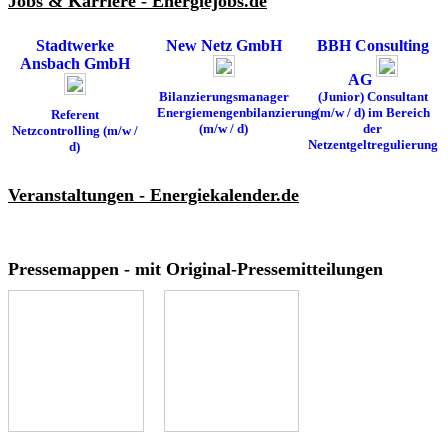
Jobs & Karriere - Energiejobs.de
Stadtwerke
New Netz GmbH
BBH Consulting
Ansbach GmbH
AG
Bilanzierungsmanager
(Junior) Consultant
Energiemengenbilanzierung
(m/w / d) im Bereich
Referent
(m/w / d)
der
Netzcontrolling (m/w /
Netzentgeltregulierung
d)
Veranstaltungen - Energiekalender.de
Pressemappen - mit Original-Pressemitteilungen