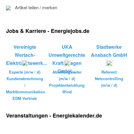
Artikel teilen / merken
Jobs & Karriere - Energiejobs.de
Vereinigte
UKA
Stadtwerke
Wertach-
Umweltgerechte
Ansbach GmbH
Elektrizitätswerk...
Kraftanlagen
GmbH ...
Experte (m/w / d)
Abteilungsleiter
Referent
Kundenabrechnung
(m/w / d)
Netzcontrolling
/
Projektentwicklung
(m/w / d)
Marktkommunikation
Wind
EDM Vertrieb
Veranstaltungen - Energiekalender.de