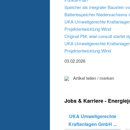
Speicher als integraler Baustein v
Batteriespeicher Niedersachsens i
UKA Umweltgerechte Kraftanlagen
Projektentwicklung Wind
Original PM: wiwi consult startet 
UKA Umweltgerechte Kraftanlagen
Projektentwicklung Wind
03.02.2026
Artikel teilen / merken
Jobs & Karriere - Energie
UKA Umweltgerechte
Kraftanlagen GmbH ...