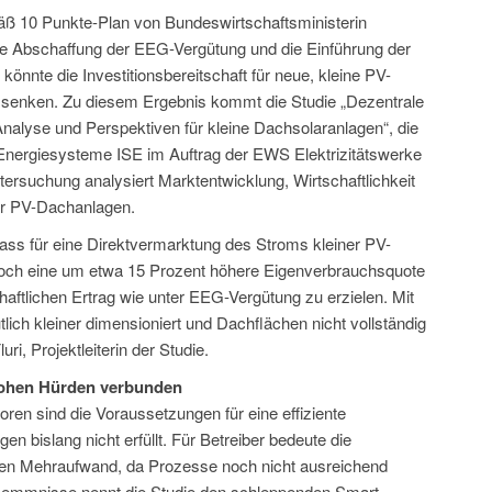
ß 10 Punkte-Plan von Bundeswirtschaftsministerin
te Abschaffung der EEG-Vergütung und die Einführung der
könnte die Investitionsbereitschaft für neue, kleine PV-
ch senken. Zu diesem Ergebnis kommt die Studie „Dezentrale
nalyse und Perspektiven für kleine Dachsolaranlagen“, die
e Energiesysteme ISE im Auftrag der EWS Elektrizitätswerke
ersuchung analysiert Marktentwicklung, Wirtschaftlichkeit
er PV-Dachanlagen.
ss für eine Direktvermarktung des Stroms kleiner PV-
och eine um etwa 15 Prozent höhere Eigenverbrauchsquote
haftlichen Ertrag wie unter EEG-Vergütung zu erzielen. Mit
lich kleiner dimensioniert und Dachflächen nicht vollständig
ri, Projektleiterin der Studie.
 hohen Hürden verbunden
ren sind die Voraussetzungen für eine effiziente
n bislang nicht erfüllt. Für Betreiber bedeute die
hen Mehraufwand, da Prozesse noch nicht ausreichend
e Hemmnisse nennt die Studie den schleppenden Smart-