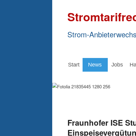
Stromtarifre
Strom-Anbieterwechs
Start
News
Jobs
Ha
Fraunhofer ISE St
Einspeisevergütu