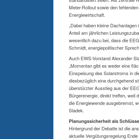
Meter-Rollout sowie den fehlende
Energiewirtschaft.
„Dabei haben kleine Dachanlagen i
Anteil am jährlichen Leistungszub
wesentlich dazu bei, dass die EEG-
Schmidt, energiepolitischer Sprec
Auch EWS-Vorstand Alexander Sla
„Momentan gibt es weder eine flä
Einspeisung des Solarstroms in di
diesbezüglich eine durchgehend st
überstürzter Ausstieg aus der EEG
Bürgerenergie, direkt treffen, wei
die Energiewende ausgebremst, we
Sladek.
Planungssicherheit als Schlüsse
Hintergrund der Debatte ist die a
aktuelle Vergütungsregelung Ende 