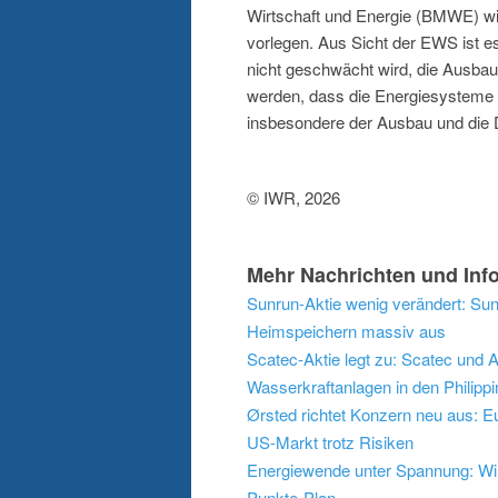
Wirtschaft und Energie (BMWE) w
vorlegen. Aus Sicht der EWS ist e
nicht geschwächt wird, die Ausbau
werden, dass die Energiesysteme 
insbesondere der Ausbau und die Di
© IWR, 2026
Mehr Nachrichten und Info
Sunrun-Aktie wenig verändert: Sun
Heimspeichern massiv aus
Scatec-Aktie legt zu: Scatec und 
Wasserkraftanlagen in den Philipp
Ørsted richtet Konzern neu aus: E
US-Markt trotz Risiken
Energiewende unter Spannung: Wirt
Punkte-Plan