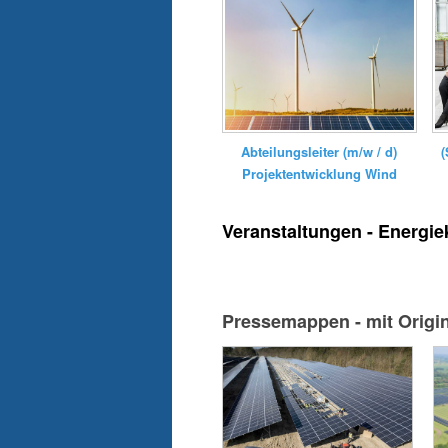
(
Abteilungsleiter (m/w / d)
Projektentwicklung Wind
Veranstaltungen - Energie
Pressemappen - mit Origi