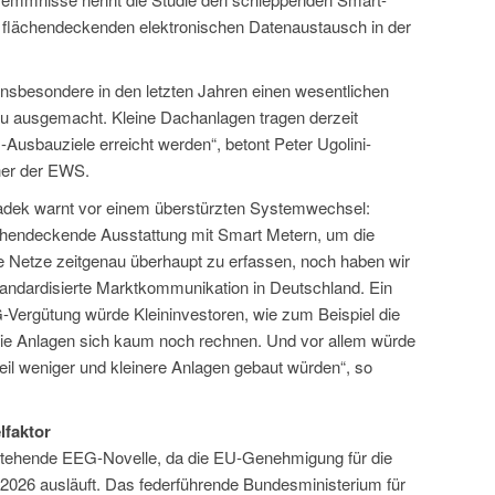
n flächendeckenden elektronischen Datenaustausch in der
nsbesondere in den letzten Jahren einen wesentlichen
au ausgemacht. Kleine Dachanlagen tragen derzeit
Ausbauziele erreicht werden“, betont Peter Ugolini-
her der EWS.
dek warnt vor einem überstürzten Systemwechsel:
chendeckende Ausstattung mit Smart Metern, um die
e Netze zeitgenau überhaupt zu erfassen, noch haben wir
andardisierte Marktkommunikation in Deutschland. Ein
-Vergütung würde Kleininvestoren, wie zum Beispiel die
l die Anlagen sich kaum noch rechnen. Und vor allem würde
il weniger und kleinere Anlagen gebaut würden“, so
lfaktor
nstehende EEG-Novelle, da die EU-Genehmigung für die
2026 ausläuft. Das federführende Bundesministerium für