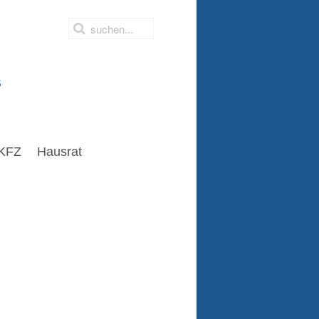
s
KFZ
Hausrat