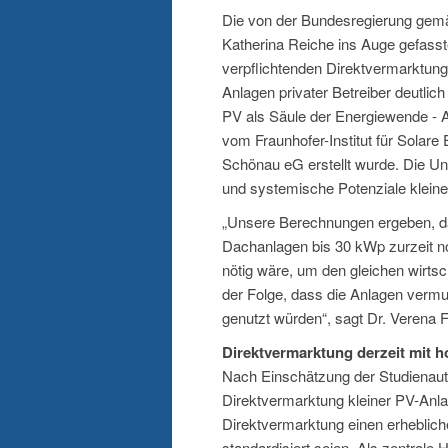
Die von der Bundesregierung gemä
Katherina Reiche ins Auge gefass
verpflichtenden Direktvermarktung 
Anlagen privater Betreiber deutli
PV als Säule der Energiewende - A
vom Fraunhofer-Institut für Solar
Schönau eG erstellt wurde. Die Unt
und systemische Potenziale klein
„Unsere Berechnungen ergeben, da
Dachanlagen bis 30 kWp zurzeit n
nötig wäre, um den gleichen wirtsc
der Folge, dass die Anlagen vermut
genutzt würden“, sagt Dr. Verena Flu
Direktvermarktung derzeit mit
Nach Einschätzung der Studienauto
Direktvermarktung kleiner PV-Anlage
Direktvermarktung einen erheblic
standardisiert seien. Als zentral