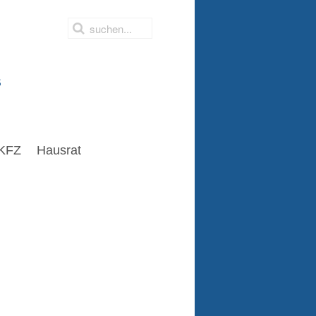
s
KFZ
Hausrat