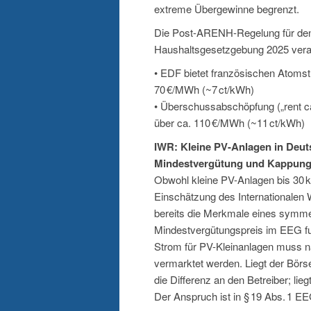
extreme Übergewinne begrenzt.
Die Post-ARENH-Regelung für den 
Haushaltsgesetzgebung 2025 veranke
• EDF bietet französischen Atomst
70 €/MWh (~7 ct/kWh)
• Überschussabschöpfung („rent c
über ca. 110 €/MWh (~11 ct/kWh)
IWR: Kleine PV-Anlagen in Deuts
Mindestvergütung und Kappung
Obwohl kleine PV-Anlagen bis 30 kW 
Einschätzung des Internationalen 
bereits die Merkmale eines symmet
Mindestvergütungspreis im EEG fun
Strom für PV-Kleinanlagen muss n
vermarktet werden. Liegt der Börse
die Differenz an den Betreiber; lie
Der Anspruch ist in § 19 Abs. 1 EE