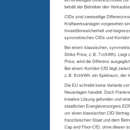
behält der Betreiber den Verkaufser
CfDs sind zweiseitige Differenzmod
Kraftwerksanlagen vorgesehen sind
Investitionssicherheit und begren
symmetrischen CfDs und Korridor-
Bei einem klassischen, symmetrisc
Strike Price, z. B. 7 ct/kWh). Lie
Price, wird die Differenz ausgegl
Bei einem Korridor-CfD liegt zwisc
z. B. 9 ct/kWh, ein Spielraum, der 
Die EU schreibt keine Variante vor
Neuanlagen handelt. Doch Frankreic
kreative Lösung gefunden und ein
staatlichen Energieversorgers EDF 
um einen klassischen CfD-Vertrag 
französischen Staat und dem Betre
Cap and Floor-CfD, ohne diesen so