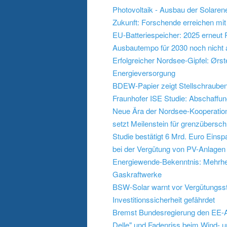
Photovoltaik - Ausbau der Solaren
Zukunft: Forschende erreichen mi
EU-Batteriespeicher: 2025 erneut
Ausbautempo für 2030 noch nicht 
Erfolgreicher Nordsee-Gipfel: Ørs
Energieversorgung
BDEW-Papier zeigt Stellschrauben 
Fraunhofer ISE Studie: Abschaffu
Neue Ära der Nordsee-Kooperation
setzt Meilenstein für grenzübers
Studie bestätigt 6 Mrd. Euro Eins
bei der Vergütung von PV-Anlagen
Energiewende-Bekenntnis: Mehrheit
Gaskraftwerke
BSW-Solar warnt vor Vergütungssto
Investitionssicherheit gefährdet
Bremst Bundesregierung den EE-Au
Delle" und Fadenriss beim Wind- 