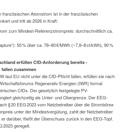
französischen Atomstrom ist in der französischen
rt und tritt ab 2026 in Kraft:
rom zum Mindest-Referenzstrompreis: durchschnittlich ca.
apture“): 50 % über ca. 78–80 €/MWh (~7,8–8 ct/kWh), 90 %
chland erfüllen CfD-Anforderung bereits -
 fallen zusammen
laut EU nicht unter die CfD-Pflicht fallen, erfüllen sie nach
Wirtschaftsforums Regenerativ Energien (IWR) formal
rischen CfDs. Der gesetzlich festgelegte PV-
giert gleichzeitig als Unter- und Obergrenze. Der EEG-
ach § 20 EEG 2023 vom Netzbetreiber über die Strombörse
npreis unter der Mindestvergütung, zahlt der Netzbetreiber
gt er darüber, fließt der Überschuss zurück in den EEG-Topf.
G 2023 geregelt.