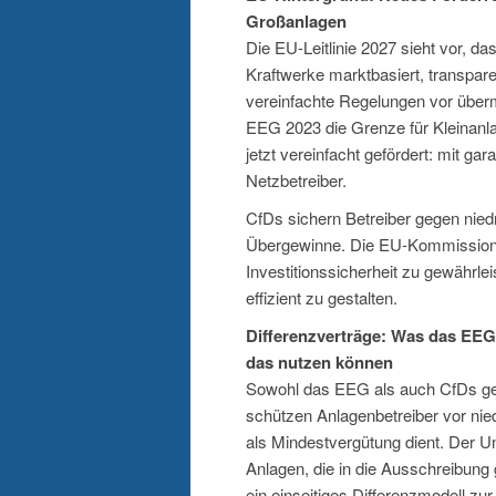
Großanlagen
Die EU-Leitlinie 2027 sieht vor, da
Kraftwerke marktbasiert, transpare
vereinfachte Regelungen vor über
EEG 2023 die Grenze für Kleinanla
jetzt vereinfacht gefördert: mit g
Netzbetreiber.
CfDs sichern Betreiber gegen nied
Übergewinne. Die EU-Kommission h
Investitionssicherheit zu gewährle
effizient zu gestalten.
Differenzverträge: Was das EEG
das nutzen können
Sowohl das EEG als auch CfDs geh
schützen Anlagenbetreiber vor nie
als Mindestvergütung dient. Der U
Anlagen, die in die Ausschreibung
ein einseitiges Differenzmodell zu