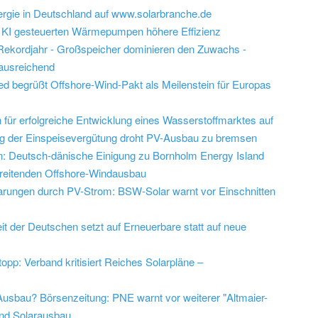
ergie in Deutschland auf www.solarbranche.de
t KI gesteuerten Wärmepumpen höhere Effizienz
 Rekordjahr - Großspeicher dominieren den Zuwachs -
ausreichend
ted begrüßt Offshore-Wind-Pakt als Meilenstein für Europas
für erfolgreiche Entwicklung eines Wasserstoffmarktes auf
ng der Einspeisevergütung droht PV-Ausbau zu bremsen
: Deutsch-dänische Einigung zu Bornholm Energy Island
chreitenden Offshore-Windausbau
parungen durch PV-Strom: BSW-Solar warnt vor Einschnitten
 der Deutschen setzt auf Erneuerbare statt auf neue
pp: Verband kritisiert Reiches Solarpläne –
sbau? Börsenzeitung: PNE warnt vor weiterer "Altmaier-
und Solarausbau