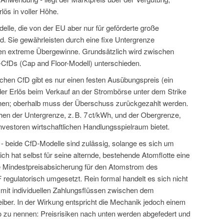
lös in voller Höhe.
elle, die von der EU aber nur für geförderte große
. Sie gewährleisten durch eine fixe Untergrenze
zen extreme Übergewinne. Grundsätzlich wird zwischen
CfDs (Cap and Floor-Modell) unterschieden.
hen CfD gibt es nur einen festen Ausübungspreis (ein
gt der Erlös beim Verkauf an der Strombörse unter dem Strike
ichen; oberhalb muss der Überschuss zurückgezahlt werden.
hen der Untergrenze, z. B. 7 ct/kWh, und der Obergrenze,
Investoren wirtschaftlichen Handlungsspielraum bietet.
 - beide CfD-Modelle sind zulässig, solange es sich um
h hat selbst für seine alternde, bestehende Atomflotte eine
e Mindestpreisabsicherung für den Atomstrom des
regulatorisch umgesetzt. Rein formal handelt es sich nicht
mit individuellen Zahlungsflüssen zwischen dem
iber. In der Wirkung entspricht die Mechanik jedoch einem
 zu nennen: Preisrisiken nach unten werden abgefedert und