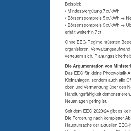
Beispiel:
• Mindestvergütung 7 ct/kWh
• Börsenstrompreis 5 ct/kWh → Netzb
• Börsenstrompreis 9 ct/kWh → Übe
erhält weiterhin 7 ct
Ohne EEG-Regime müssten Betreib
organisieren. Verwaltungsaufwand
verteuern sich, Planungssicherheit
Die Argumentation von Minister
Das EEG für kleine Photovoltaik-An
Kleinanlagen, sondern auch alle C
oben und Vermarktung über den Netz
Handlungsfähigkeit demonstrieren, 
Neuanlagen gering ist.
Seit dem EEG 2023/24 gibt es kein
Die Forderung nach kompletter Abs
Hauptursache der aktuellen EEG-Ko