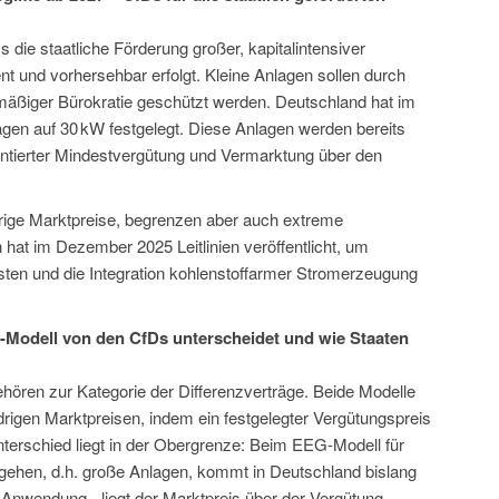
ss die staatliche Förderung großer, kapitalintensiver
nt und vorhersehbar erfolgt. Kleine Anlagen sollen durch
mäßiger Bürokratie geschützt werden. Deutschland hat im
gen auf 30 kW festgelegt. Diese Anlagen werden bereits
arantierter Mindestvergütung und Vermarktung über den
rige Marktpreise, begrenzen aber auch extreme
at im Dezember 2025 Leitlinien veröffentlicht, um
isten und die Integration kohlenstoffarmer Stromerzeugung
-Modell von den CfDs unterscheidet und wie Staaten
ören zur Kategorie der Differenzverträge. Beide Modelle
drigen Marktpreisen, indem ein festgelegter Vergütungspreis
nterschied liegt in der Obergrenze: Beim EEG-Modell für
 gehen, d.h. große Anlagen, kommt in Deutschland bislang
r Anwendung - liegt der Marktpreis über der Vergütung,