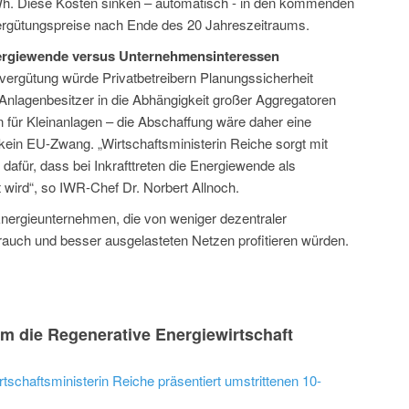
kWh. Diese Kosten sinken – automatisch - in den kommenden
ergütungspreise nach Ende des 20 Jahreszeitraums.
nergiewende versus Unternehmensinteressen
vergütung würde Privatbetreibern Planungssicherheit
lagenbesitzer in die Abhängigkeit großer Aggregatoren
 für Kleinanlagen – die Abschaffung wäre daher eine
 kein EU-Zwang. „Wirtschaftsministerin Reiche sorgt mit
 dafür, dass bei Inkrafttreten die Energiewende als
wird“, so IWR-Chef Dr. Norbert Allnoch.
nergieunternehmen, die von weniger dezentraler
auch und besser ausgelasteten Netzen profitieren würden.
m die Regenerative Energiewirtschaft
schaftsministerin Reiche präsentiert umstrittenen 10-