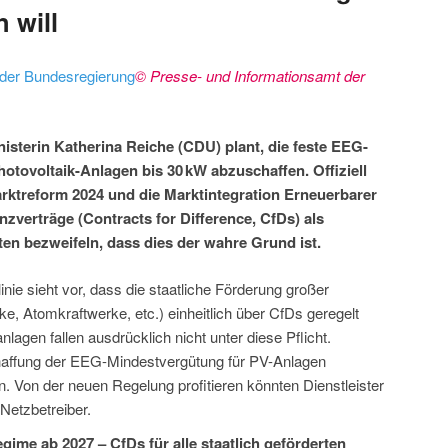
 will
© Presse- und Informationsamt der
sterin Katherina Reiche (CDU) plant, die feste EEG-
otovoltaik-Anlagen bis 30 kW abzuschaffen. Offiziell
rktreform 2024 und die Marktintegration Erneuerbarer
enzverträge (Contracts for Difference, CfDs) als
ten bezweifeln, dass dies der wahre Grund ist.
inie sieht vor, dass die staatliche Förderung großer
e, Atomkraftwerke, etc.) einheitlich über CfDs geregelt
lagen fallen ausdrücklich nicht unter diese Pflicht.
haffung der EEG-Mindestvergütung für PV-Anlagen
rn. Von der neuen Regelung profitieren könnten Dienstleister
Netzbetreiber.
ime ab 2027 – CfDs für alle staatlich geförderten