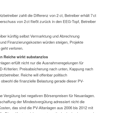
etreiber zahlt die Differenz von 2 ct, Betreiber erhält 7 ct
rschuss von 2 ct fließt zurück in den EEG-Topf, Betreiber
er künftig selbst Vermarktung und Abrechnung
 und Finanzierungskosten würden steigen, Projekte
 geht verloren.
in Reiche wirkt substanzlos
lagen erfüllt nicht nur die Ausnahmeregelungen für
fD-Kriterien: Preisabsicherung nach unten, Kappung nach
betreiber. Reiche will offenbar politisch
obwohl die finanzielle Belastung gerade dieser PV-
e Vergütung bei negativen Börsenpreisen für Neuanlagen.
chaffung der Mindestvergütung adressiert nicht die
sten, das sind die PV-Altanlagen aus 2006 bis 2012 mit