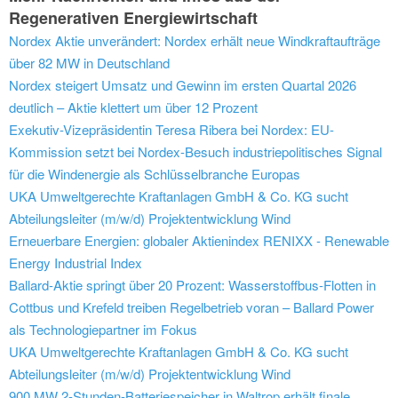
Regenerativen Energiewirtschaft
Nordex Aktie unverändert: Nordex erhält neue Windkraftaufträge
über 82 MW in Deutschland
Nordex steigert Umsatz und Gewinn im ersten Quartal 2026
deutlich – Aktie klettert um über 12 Prozent
Exekutiv-Vizepräsidentin Teresa Ribera bei Nordex: EU-
Kommission setzt bei Nordex-Besuch industriepolitisches Signal
für die Windenergie als Schlüsselbranche Europas
UKA Umweltgerechte Kraftanlagen GmbH & Co. KG sucht
Abteilungsleiter (m/w/d) Projektentwicklung Wind
Erneuerbare Energien: globaler Aktienindex RENIXX - Renewable
Energy Industrial Index
Ballard-Aktie springt über 20 Prozent: Wasserstoffbus-Flotten in
Cottbus und Krefeld treiben Regelbetrieb voran – Ballard Power
als Technologiepartner im Fokus
UKA Umweltgerechte Kraftanlagen GmbH & Co. KG sucht
Abteilungsleiter (m/w/d) Projektentwicklung Wind
900 MW 2-Stunden-Batteriespeicher in Waltrop erhält finale