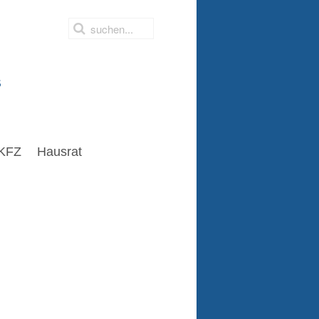
s
KFZ
Hausrat