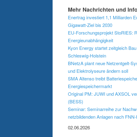
Mehr Nachrichten und Info
Enertrag investiert 1,1 Milliarden 
Gigawatt-Ziel bis 2030
EU-Forschungsprojekt StoRIES: Ro
Energieunabhängigkeit
Kyon Energy startet zeitgleich B
Schleswig-Holstein
BNetzA plant neue Netzentgelt-Syst
und Elektrolyseure ändern soll
SMA Altenso treibt Batteriespeiche
Energiespeichermarkt
Original PM: JUWI und AXSOL vere
(BESS)
Seminar: Seminarreihe zur Nachwe
netzbildenden Anlagen nach FNN-H
02.06.2026