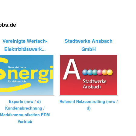
jobs.de
Vereinigte Wertach-
Stadtwerke Ansbach
Elektrizitätswerk...
GmbH
Experte (m/w / d)
Referent Netzcontrolling (m/w /
Kundenabrechnung /
d)
Marktkommunikation EDM
Vertrieb