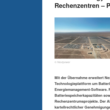
Rechenzentren – 
© Nextpower
Mit der Übernahme erweitert Nex
Technologieplattform um Batter
Energiemanagement-Software. Pr
Batteriespeicherkapazitäten sowi
Rechenzentrumsprojekte. Der Ab
kartellrechtlicher Genehmigunge