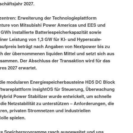
chäftsjahr 2027.
zentren: Erweiterung der Technologieplattform
Venture von Mitsubishi Power Americas und EES und
 GWh installierte Batteriespeicherkapazität sowie
einer Leistung von 1,3 GW für KI- und Hyperscale-
aufpreis beträgt nach Angaben von Nextpower bis zu
ch der übernommenen liquiden Mittel und setzt sich aus
sammen. Der Abschluss der Transaktion wird für das
res 2027 erwartet.
 die modularen Energiespeicherbausteine HD5 DC Block
ftwareplattform insightOS für Steuerung, Überwachung
ybrid Power Stabilizer wurde entwickelt, um schnelle
ie Netzstabilität zu unterstützen – Anforderungen, die
en, privaten Stromnetzen und industriellen
olle spielen.
hre Speicherprogramme rasch ausgeweitet und uns