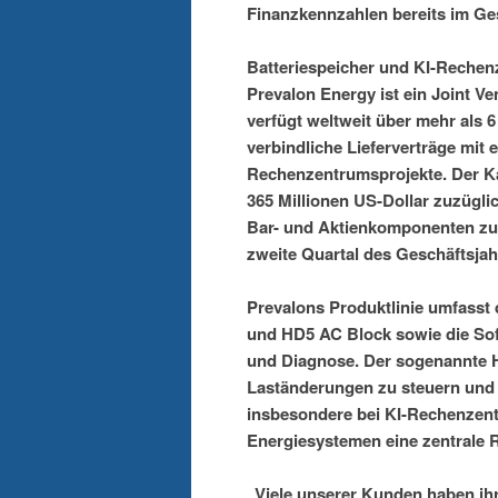
Finanzkennzahlen bereits im Ges
Batteriespeicher und KI-Rechen
Prevalon Energy ist ein Joint 
verfügt weltweit über mehr als 6
verbindliche Lieferverträge mit 
Rechenzentrumsprojekte. Der K
365 Millionen US-Dollar zuzügli
Bar- und Aktienkomponenten zu
zweite Quartal des Geschäftsjah
Prevalons Produktlinie umfasst
und HD5 AC Block sowie die So
und Diagnose. Der sogenannte H
Laständerungen zu steuern und d
insbesondere bei KI-Rechenzentr
Energiesystemen eine zentrale R
„Viele unserer Kunden haben i