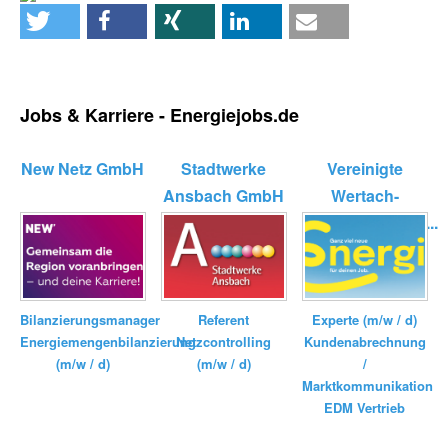
Jobs & Karriere - Energiejobs.de
New Netz GmbH
Stadtwerke
Vereinigte
Ansbach GmbH
Wertach-
Elektrizitätswerk...
Bilanzierungsmanager
Referent
Experte (m/w / d)
Energiemengenbilanzierung
Netzcontrolling
Kundenabrechnung
(m/w / d)
(m/w / d)
/
Marktkommunikation
EDM Vertrieb