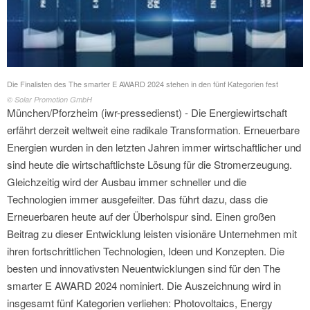
Die Finalisten des The smarter E AWARD 2024 stehen in den fünf Kategorien fest
© Solar Promotion GmbH
München/Pforzheim (iwr-pressedienst) - Die Energiewirtschaft
erfährt derzeit weltweit eine radikale Transformation. Erneuerbare
Energien wurden in den letzten Jahren immer wirtschaftlicher und
sind heute die wirtschaftlichste Lösung für die Stromerzeugung.
Gleichzeitig wird der Ausbau immer schneller und die
Technologien immer ausgefeilter. Das führt dazu, dass die
Erneuerbaren heute auf der Überholspur sind. Einen großen
Beitrag zu dieser Entwicklung leisten visionäre Unternehmen mit
ihren fortschrittlichen Technologien, Ideen und Konzepten. Die
besten und innovativsten Neuentwicklungen sind für den The
smarter E AWARD 2024 nominiert. Die Auszeichnung wird in
insgesamt fünf Kategorien verliehen: Photovoltaics, Energy