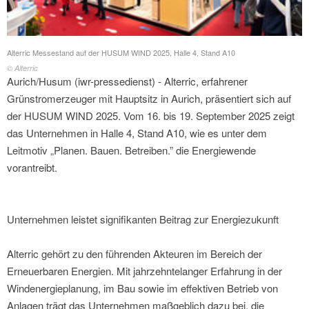
Alterric Messestand auf der HUSUM WIND 2025, Halle 4, Stand A10
© Alterric
Aurich/Husum (iwr-pressedienst) - Alterric, erfahrener
Grünstromerzeuger mit Hauptsitz in Aurich, präsentiert sich auf
der HUSUM WIND 2025. Vom 16. bis 19. September 2025 zeigt
das Unternehmen in Halle 4, Stand A10, wie es unter dem
Leitmotiv „Planen. Bauen. Betreiben.” die Energiewende
vorantreibt.
Unternehmen leistet signifikanten Beitrag zur Energiezukunft
Alterric gehört zu den führenden Akteuren im Bereich der
Erneuerbaren Energien. Mit jahrzehntelanger Erfahrung in der
Windenergieplanung, im Bau sowie im effektiven Betrieb von
Anlagen trägt das Unternehmen maßgeblich dazu bei, die