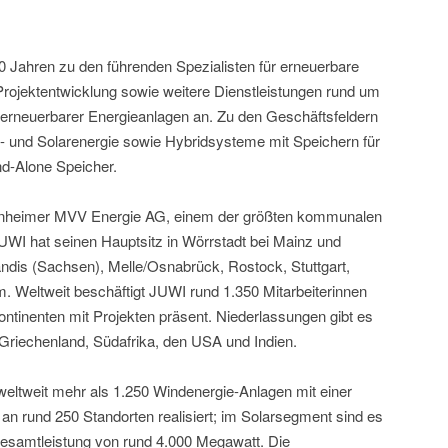
0 Jahren zu den führenden Spezialisten für erneuerbare
 Projektentwicklung sowie weitere Dienstleistungen rund um
 erneuerbarer Energieanlagen an. Zu den Geschäftsfeldern
d- und Solarenergie sowie Hybridsysteme mit Speichern für
nd-Alone Speicher.
nheimer MVV Energie AG, einem der größten kommunalen
WI hat seinen Hauptsitz in Wörrstadt bei Mainz und
andis (Sachsen), Melle/Osnabrück, Rostock, Stuttgart,
 Weltweit beschäftigt JUWI rund 1.350 Mitarbeiterinnen
Kontinenten mit Projekten präsent. Niederlassungen gibt es
 Griechenland, Südafrika, den USA und Indien.
eltweit mehr als 1.250 Windenergie-Anlagen mit einer
an rund 250 Standorten realisiert; im Solarsegment sind es
Gesamtleistung von rund 4.000 Megawatt. Die