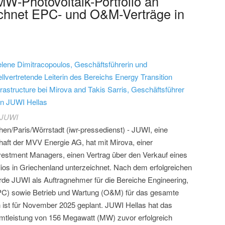
W-Photovoltaik-Portfolio an
ichnet EPC- und O&M-Verträge in
lene Dimitracopoulos, Geschäftsführerin und
ellvertretende Leiterin des Bereichs Energy Transition
frastructure bei Mirova and Takis Sarris, Geschäftsführer
n JUWI Hellas
 JUWI
hen/Paris/Wörrstadt (iwr-pressedienst) - JUWI, eine
haft der MVV Energie AG, hat mit Mirova, einer
nvestment Managers, einen Vertrag über den Verkauf eines
ios in Griechenland unterzeichnet. Nach dem erfolgreichen
e JUWI als Auftragnehmer für die Bereiche Engineering,
PC) sowie Betrieb und Wartung (O&M) für das gesamte
n ist für November 2025 geplant. JUWI Hellas hat das
amtleistung von 156 Megawatt (MW) zuvor erfolgreich