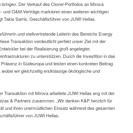
u bringen. Der Verkauf des Clover-Portfolios an Mirova
- und O&M-Verträge markieren einen weiteren wichtigen
t Takis Sarris, Geschäftsführer von JUWI Hellas.
führerin und stellvertretende Leiterin des Bereichs Energy
 Diese Transaktion verdeutlicht perfekt unser Ziel mit der
Entwickler bei der Realisierung groß angelegter,
infrastrukturen zu unterstützen. Durch die Investition in das
e Präsenz in Südeuropa und leisten einen konkreten Beitrag
wobei wir gleichzeitig erstklassige ökologische und
er Transaktion mit Mirova arbeitete JUWI Hellas eng mit der
tzas & Partners zusammen. „Wir danken K&P herzlich für
ität und ihren unermüdlichen Einsatz während des gesamten
schäftsführer von JUWI Hellas.