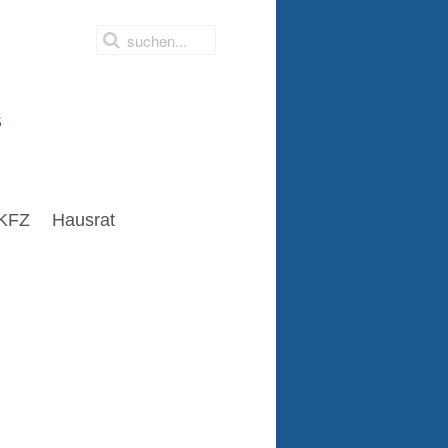
s
KFZ
Hausrat