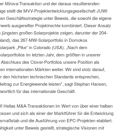
er Mirova-Transaktion und der daraus resultierenden
e stellt die MVV-Projektentwicklungsgesellschaft JUWI
erten Geschäftsstrategie unter Beweis, die sowohl die eigene
rwerb ausgereifter Projektrechte kombiniert. Dieser Ansatz
 jüngsten großen Solarprojekte zeigen, darunter der 204-
land), das 267-MW-Solarportfolio in Domokos
larpark „Pike“ in Colorado (USA). „Nach dem
arportfolios im letzten Jahr, dem größten in unserer
e Abschluss des Clover-Portfolios unsere Position als
n internationalen Märkten weiter. Wir sind stolz darauf,
 nur den höchsten technischen Standards entsprechen,
eitrag zur Energiewende leisten”, sagt Stephan Hansen,
tlich für das internationale Geschäft.
UWI Hellas M&A-Transaktionen im Wert von über einer halben
lossen und sich als einer der Marktführer für die Entwicklung
ksmaßstab und die Ausführung von EPC-Projekten etabliert.
gkeit unter Beweis gestellt, strategische Visionen mit