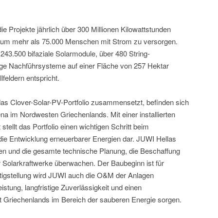
 Projekte jährlich über 300 Millionen Kilowattstunden
 um mehr als 75.000 Menschen mit Strom zu versorgen.
243.500 bifaziale Solarmodule, über 480 String-
ige Nachführsysteme auf einer Fläche von 257 Hektar
lfeldern entspricht.
 das Clover-Solar-PV-Portfolio zusammensetzt, befinden sich
a im Nordwesten Griechenlands. Mit einer installierten
ellt das Portfolio einen wichtigen Schritt beim
ie Entwicklung erneuerbarer Energien dar. JUWI Hellas
en und die gesamte technische Planung, die Beschaffung
Solarkraftwerke überwachen. Der Baubeginn ist für
igstellung wird JUWI auch die O&M der Anlagen
stung, langfristige Zuverlässigkeit und einen
nft Griechenlands im Bereich der sauberen Energie sorgen.