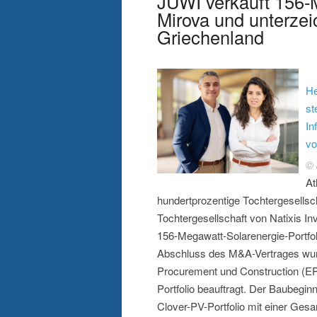
JUWI verkauft 156-M
Mirova und unterze
Griechenland
He
st
In
vo
©
At
hundertprozentige Tochtergesellsc
Tochtergesellschaft von Natixis I
156-Megawatt-Solarenergie-Portfol
Abschluss des M&A-Vertrages wurd
Procurement und Construction (E
Portfolio beauftragt. Der Baubegin
Clover-PV-Portfolio mit einer Ges