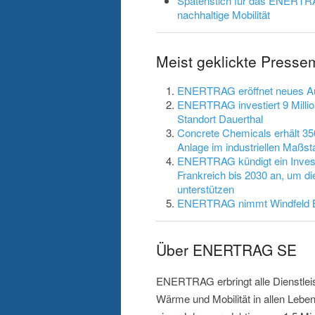
Spatenstich für das ENERTRA
nachhaltige Mobilität
Meist geklickte Press
ENERTRAG eröffnet neues Aus
ENERTRAG investiert 9 Millio
Standort Dauerthal
Concrete Chemicals erhält 35
Anlage im industriellen Maßst
ENERTRAG kündigt ein Investi
Frankreich bis 2030 an, um d
unterstützen
ENERTRAG nimmt Windfeld Bü
Über ENERTRAG SE
ENERTRAG erbringt alle Dienstlei
Wärme und Mobilität in allen Lebe