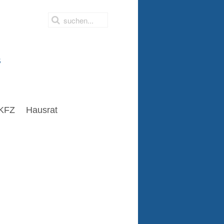
s
KFZ
Hausrat