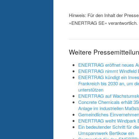
Hinweis: Für den Inhalt der Presse
»ENERTRAG SE« verantwortlich.
Weitere Pressemittei
ENERTRAG eröffnet neues Aus
ENERTRAG nimmt Windfeld Bü
ENERTRAG kündigt ein Investi
Frankreich bis 2030 an, um d
unterstützen
ENERTRAG auf Wachstumskurs
Concrete Chemicals erhält 35
Anlage im industriellen Maßst
Gemeindliches Einvernehmen f
ENERTRAG weiht Windpark Bo
Ein bedeutender Schritt für 
Umspannwerk Bertikow ein