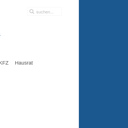
s
KFZ
Hausrat