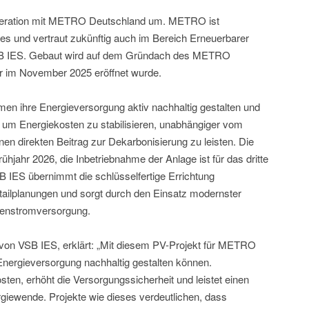
operation mit METRO Deutschland um. METRO ist
ies und vertraut zukünftig auch im Bereich Erneuerbarer
VSB IES. Gebaut wird auf dem Gründach des METRO
r im November 2025 eröffnet wurde.
en ihre Energieversorgung aktiv nachhaltig gestalten und
 um Energiekosten zu stabilisieren, unabhängiger vom
nen direkten Beitrag zur Dekarbonisierung zu leisten. Die
rühjahr 2026, die Inbetriebnahme der Anlage ist für das dritte
SB IES übernimmt die schlüsselfertige Errichtung
Detailplanungen und sorgt durch den Einsatz modernster
igenstromversorgung.
 von VSB IES, erklärt: „Mit diesem PV-Projekt für METRO
Energieversorgung nachhaltig gestalten können.
ten, erhöht die Versorgungssicherheit und leistet einen
rgiewende. Projekte wie dieses verdeutlichen, dass