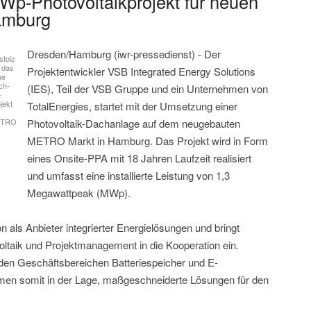
MWp-Photovoltaikprojekt für neuen
amburg
Dresden/Hamburg (iwr-pressedienst) - Der
 stolz
 das
Projektentwickler VSB Integrated Energy Solutions
ue
ch-
(IES), Teil der VSB Gruppe und ein Unternehmen von
-
jekt
TotalEnergies, startet mit der Umsetzung einer
TRO
Photovoltaik-Dachanlage auf dem neugebauten
METRO Markt in Hamburg. Das Projekt wird in Form
eines Onsite-PPA mit 18 Jahren Laufzeit realisiert
und umfasst eine installierte Leistung von 1,3
Megawattpeak (MWp).
n als Anbieter integrierter Energielösungen und bringt
taik und Projektmanagement in die Kooperation ein.
den Geschäftsbereichen Batteriespeicher und E-
hmen somit in der Lage, maßgeschneiderte Lösungen für den