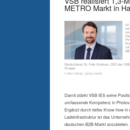
VSB realisiert 1,3-
METRO Markt in H
Ist
auf
ne
Da
PV
Pro
mit
ME
Deutschland: Dr. Felix Grolman, CEO der VSB
Gruppe
© Ben Gierig / gierig media
Damit stärkt VSB IES seine Positio
umfassende Kompetenz in Photovol
Ergänzt durch tiefes Know-how in 
Ladeinfrastruktur ist das Unterne
deutschen B2B-Markt anzubieten.