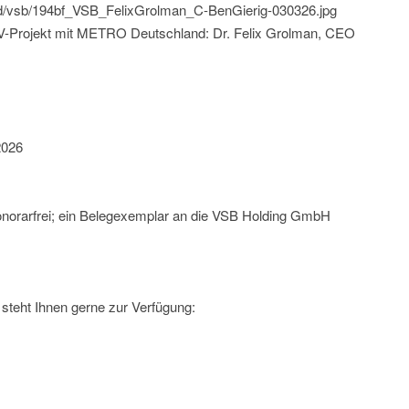
ild/vsb/194bf_VSB_FelixGrolman_C-BenGierig-030326.jpg
PV-Projekt mit METRO Deutschland: Dr. Felix Grolman, CEO
2026
onorarfrei; ein Belegexemplar an die VSB Holding GmbH
steht Ihnen gerne zur Verfügung: