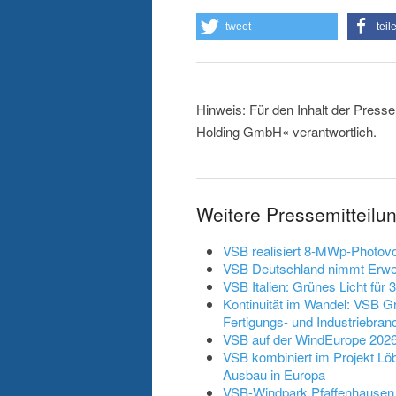
tweet
teil
Hinweis: Für den Inhalt der Presse
Holding GmbH« verantwortlich.
Weitere Pressemitteil
VSB realisiert 8-MWp-Photovo
VSB Deutschland nimmt Erweit
VSB Italien: Grünes Licht für 
Kontinuität im Wandel: VSB Gr
Fertigungs- und Industriebran
VSB auf der WindEurope 2026:
VSB kombiniert im Projekt Löb
Ausbau in Europa
VSB-Windpark Pfaffenhausen 