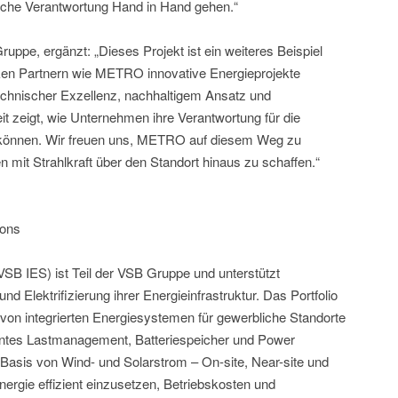
gische Verantwortung Hand in Hand gehen.“
ppe, ergänzt: „Dieses Projekt ist ein weiteres Beispiel
rken Partnern wie METRO innovative Energieprojekte
technischer Exzellenz, nachhaltigem Ansatz und
t zeigt, wie Unternehmen ihre Verantwortung für die
können. Wir freuen uns, METRO auf diesem Weg zu
mit Strahlkraft über den Standort hinaus zu schaffen.“
ions
VSB IES) ist Teil der VSB Gruppe und unterstützt
 Elektrifizierung ihrer Energieinfrastruktur. Das Portfolio
von integrierten Energiesystemen für gewerbliche Standorte
gentes Lastmanagement, Batteriespeicher und Power
asis von Wind- und Solarstrom – On-site, Near-site und
Energie effizient einzusetzen, Betriebskosten und