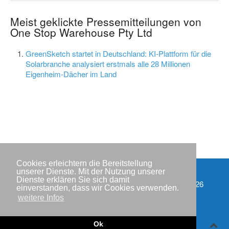
Meist geklickte Pressemitteilungen von
One Stop Warehouse Pty Ltd
GreenSketch startet in Deutschland: KI-Plattform für die
Solarbranche analysiert erstmals alle 28 Millionen
Eigenheim-Dächer im Land
Cookies erleichtern die Bereitstellung
unserer Dienste. Mit der Nutzung unserer
Dienste erklären Sie sich damit
Impressum
Copyright © IWR 2026
einverstanden, dass wir Cookies verwenden.
weitere Infos
Datenschutzerklärung
Kontakt
Ok