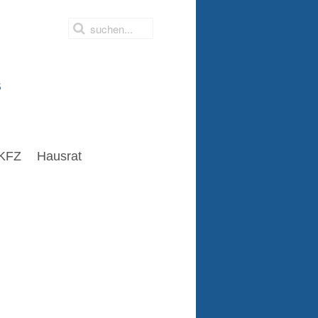
s
KFZ
Hausrat