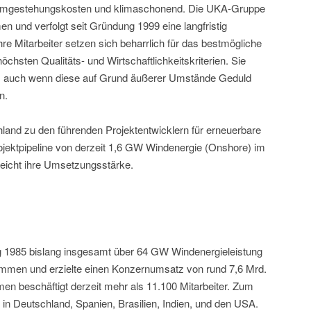
tromgestehungskosten und klimaschonend. Die UKA-Gruppe
en und verfolgt seit Gründung 1999 eine langfristig
hre Mitarbeiter setzen sich beharrlich für das bestmögliche
höchsten Qualitäts- und Wirtschaftlichkeitskriterien. Sie
n, auch wenn diese auf Grund äußerer Umstände Geduld
n.
and zu den führenden Projektentwicklern für erneuerbare
jektpipeline von derzeit 1,6 GW Windenergie (Onshore) im
reicht ihre Umsetzungsstärke.
ng 1985 bislang insgesamt über 64 GW Windenergieleistung
nommen und erzielte einen Konzernumsatz von rund 7,6 Mrd.
n beschäftigt derzeit mehr als 11.100 Mitarbeiter. Zum
n Deutschland, Spanien, Brasilien, Indien, und den USA.