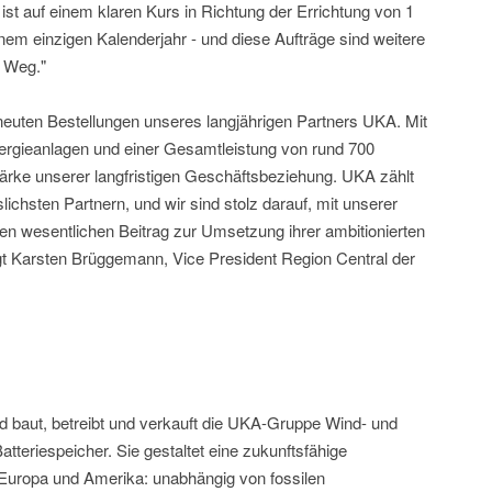
st auf einem klaren Kurs in Richtung der Errichtung von 1
nem einzigen Kalenderjahr - und diese Aufträge sind weitere
m Weg."
rneuten Bestellungen unseres langjährigen Partners UKA. Mit
ergieanlagen und einer Gesamtleistung von rund 700
tärke unserer langfristigen Geschäftsbeziehung. UKA zählt
lichsten Partnern, und wir sind stolz darauf, mit unserer
en wesentlichen Beitrag zur Umsetzung ihrer ambitionierten
agt Karsten Brüggemann, Vice President Region Central der
nd baut, betreibt und verkauft die UKA-Gruppe Wind- und
tteriespeicher. Sie gestaltet eine zukunftsfähige
Europa und Amerika: unabhängig von fossilen