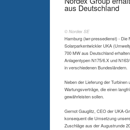
Nordex Group erhäl
aus Deutschland
© Nordex SE
Hamburg (iwr-pressedienst) - Die
Solarparkentwickler UKA (Umwelt
700 MW aus Deutschland erhalten
Anlagentypen N175/6.X und N163/6
in verschiedenen Bundesländern.
Neben der Lieferung der Turbinen 
Wartungsverträge, die einen langfri
gewährleisten sollen.
Gernot Gauglitz, CEO der UKA-Gru
konsequent die Umsetzung unserer 
Zuschläge aus der Augustrunde 20