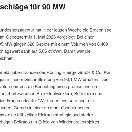
schläge für 90 MW
ndesnetzagentur hat in der letzten Woche die Ergebnisse
m Gebotstermin 1. Mai 2026 vorgelegt: Bei einer
95 MW gingen 628 Gebote mit einem Volumen von 6.409
chlagswert sank auf 5,06 ct/kWh. Damit war die
ichnet.
umfeld haben Kunden der Routing Energy GmbH & Co. KG
gen mit einer Gesamtleistung von 90,1 MW erhalten. Der
s Unternehmens die Bedeutung eines professionellen
narbeit zwischen Projektentwicklern, Betreibern und
ias Frauen erklärte: "Wir freuen uns sehr über die
unden. Gerade in einer so stark überzeichneten
ss eine frühzeitige Einkaufsstrategie und starke
ichtigen Beitrag zum Erfolg von Windenergieprojekten