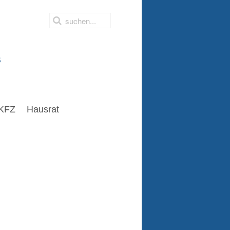
s
KFZ
Hausrat