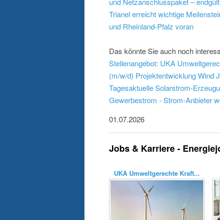
und Netzanschlusspaket – endgült
Trianel erreicht wichtige Meilenst
und Rheinland-Pfalz voran
Das könnte Sie auch noch interess
Stellenangebot: UKA Umweltgerech
(m/w/d) Projektentwicklung Wind
J
Tagesaktuelle Solarstrom-Erzeugun
Gewerbestrom - Strom-Anbieter w
01.07.2026
Jobs & Karriere - Energie
UKA Umweltgerechte Kraft...