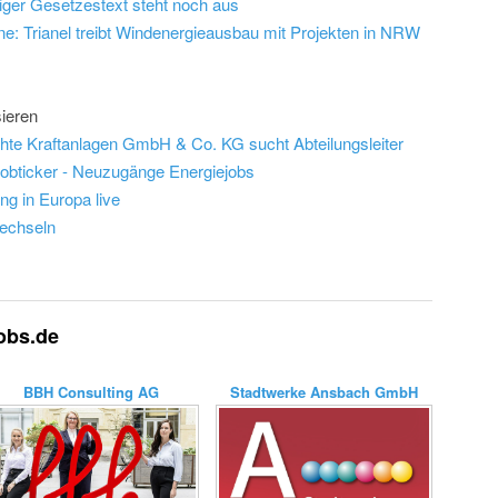
iger Gesetzestext steht noch aus
eine: Trianel treibt Windenergieausbau mit Projekten in NRW
ieren
te Kraftanlagen GmbH & Co. KG sucht Abteilungsleiter
obticker - Neuzugänge Energiejobs
g in Europa live
echseln
jobs.de
BBH Consulting AG
Stadtwerke Ansbach GmbH