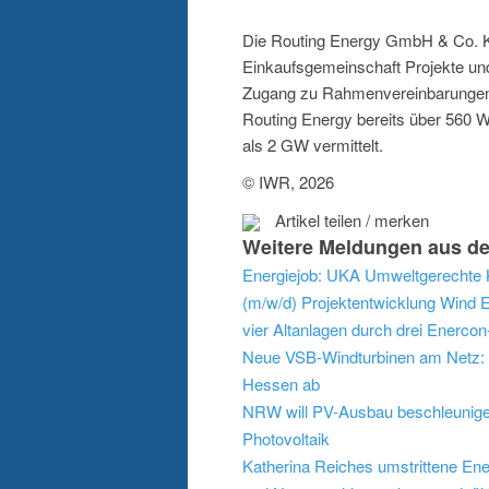
Die Routing Energy GmbH & Co. KG
Einkaufsgemeinschaft Projekte und
Zugang zu Rahmenvereinbarungen m
Routing Energy bereits über 560 Wi
als 2 GW vermittelt.
© IWR, 2026
Artikel teilen / merken
Weitere Meldungen aus de
Energiejob: UKA Umweltgerechte K
(m/w/d) Projektentwicklung Wind
E
vier Altanlagen durch drei Enerco
Neue VSB-Windturbinen am Netz: 
Hessen ab
NRW will PV-Ausbau beschleunigen:
Photovoltaik
Katherina Reiches umstrittene En