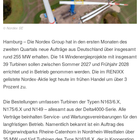
© Nordex SE
Hamburg – Die Nordex Group hat in den ersten Monaten des
zweiten Quartals neue Aufträge aus Deutschland über insgesamt
rund 255 MW erhalten. Die 14 Windenergieprojekte mit insgesamt
39 Turbinen sollen zwischen Sommer 2027 und Frühjahr 2028
errichtet und in Betrieb genommen werden. Die im RENIXX
gelistete Nordex-Aktie legt heute im frühen Handel um über 3
Prozent zu.
Die Bestellungen umfassen Turbinen der Typen N163/6.X,
N175/6.X und N149 – allesamt aus der Delta4000-Serie. Alle
Verträge beinhalten Service- und Wartungsvereinbarungen für den
langfristigen Betrieb. Namentlich bekannt ist ein Auftrag des
Bürgerwindparks Rheine-Catenhorn in Nordrhein-Westfalen über
35 MW und fünf Turbinen des Typs N163/6.X, der in Kooperation