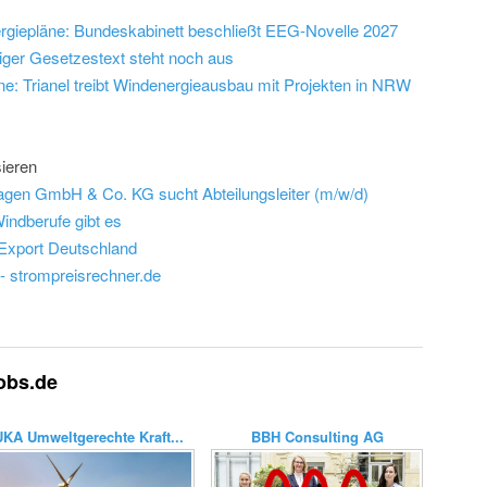
ergiepläne: Bundeskabinett beschließt EEG-Novelle 2027
iger Gesetzestext steht noch aus
eine: Trianel treibt Windenergieausbau mit Projekten in NRW
ieren
gen GmbH & Co. KG sucht Abteilungsleiter (m/w/d)
indberufe gibt es
 Export Deutschland
 - strompreisrechner.de
jobs.de
UKA Umweltgerechte Kraft...
BBH Consulting AG