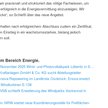
wir praxisnah und strukturiert das nötige Fachwissen, um
folgreich in die Energievermittlung einzusteigen. Wir
ücke“, so Schießl über das neue Angebot.
halten nach erfolgreichem Abschluss zudem ein Zertifikat,
den Einstieg in ein wachstumsstarkes, bislang jedoch
n soll.
m Bereich Energie.
Hybrid in die Zukunft: VSB baut ab November 2025 Wind- und Photovoltaikpark Löberitz in Sachsen-Anhalt
raftanlagen GmbH & Co. KG sucht Abteilungsleiter
nova-Repowering im Landkreis Osnbrück: Enova ersetzt
n-Windturbinen E-138
VSB schließt Erweiterung des Windparks Vockenrod in
 NRW startet neue Koordinierungsstelle für Freiflächen-