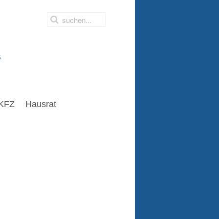
s
KFZ
Hausrat