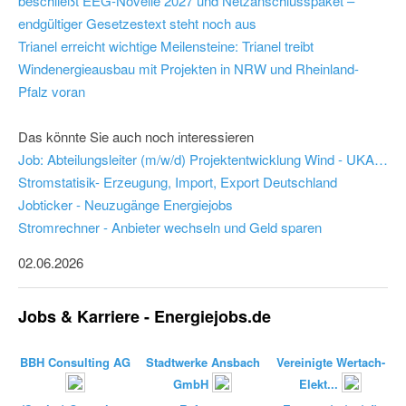
beschließt EEG-Novelle 2027 und Netzanschlusspaket –
endgültiger Gesetzestext steht noch aus
Trianel erreicht wichtige Meilensteine: Trianel treibt
Windenergieausbau mit Projekten in NRW und Rheinland-
Pfalz voran
Das könnte Sie auch noch interessieren
Job: Abteilungsleiter (m/w/d) Projektentwicklung Wind - UKA Umweltgerechte Kraftanlagen GmbH & Co. KG
Stromstatisik- Erzeugung, Import, Export Deutschland
Jobticker - Neuzugänge Energiejobs
Stromrechner - Anbieter wechseln und Geld sparen
02.06.2026
Jobs & Karriere - Energiejobs.de
BBH Consulting AG
Stadtwerke Ansbach
Vereinigte Wertach-
GmbH
Elekt...