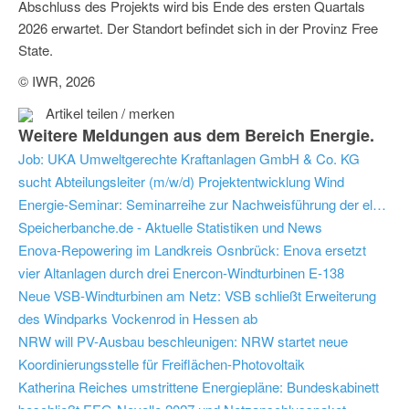
Abschluss des Projekts wird bis Ende des ersten Quartals
2026 erwartet. Der Standort befindet sich in der Provinz Free
State.
© IWR, 2026
Artikel teilen / merken
Weitere Meldungen aus dem Bereich Energie.
Job: UKA Umweltgerechte Kraftanlagen GmbH & Co. KG
sucht Abteilungsleiter (m/w/d) Projektentwicklung Wind
Energie-Seminar: Seminarreihe zur Nachweisführung der elektrischen Eigenschaften von netzbildenden Anlagen nach FNN-Hinweis Version 2.1
Speicherbanche.de - Aktuelle Statistiken und News
Enova-Repowering im Landkreis Osnbrück: Enova ersetzt
vier Altanlagen durch drei Enercon-Windturbinen E-138
Neue VSB-Windturbinen am Netz: VSB schließt Erweiterung
des Windparks Vockenrod in Hessen ab
NRW will PV-Ausbau beschleunigen: NRW startet neue
Koordinierungsstelle für Freiflächen-Photovoltaik
Katherina Reiches umstrittene Energiepläne: Bundeskabinett