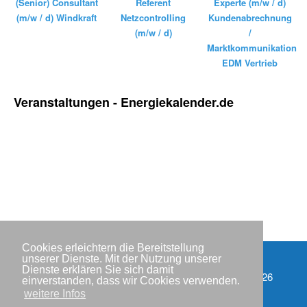
(Senior) Consultant
Referent
Experte (m/w / d)
(m/w / d) Windkraft
Netzcontrolling
Kundenabrechnung
(m/w / d)
/
Marktkommunikation
EDM Vertrieb
Veranstaltungen - Energiekalender.de
Cookies erleichtern die Bereitstellung
unserer Dienste. Mit der Nutzung unserer
Dienste erklären Sie sich damit
Impressum
Copyright © IWR 2026
einverstanden, dass wir Cookies verwenden.
weitere Infos
Datenschutzerklärung