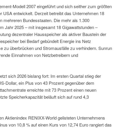
ement-Modell 2007 eingeführt und sich seither zum größten
er USA entwickelt. Derzeit betreibt das Unternehmen 18
n mehreren Bundesstaaten. Die mehr als 1.300
 im Jahr 2025 – mit insgesamt 18 Gigawattstunden –
tung dezentraler Hausspeicher als aktiver Baustein der
riespeicher bei Bedarf gebündelt Energie ins Netz
se zu überbrücken und Stromausfälle zu verhindern. Sunrun
ehrende Einnahmen von Netzbetreibern und
t sich 2026 bislang fort: Im ersten Quartal stieg der
S-Dollar, ein Plus von 43 Prozent gegenüber dem
ttachmentrate erreichte mit 73 Prozent einen neuen
etzte Speicherkapazität beläuft sich auf rund 4,3
ven Aktienindex RENIXX-World gelisteten Unternehmens
Minus von 10,8 % auf einen Kurs von 12,74 Euro rangiert das