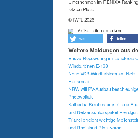
Unternehmen im RENIXX-Ranking n
letzten Platz.
© IWR, 2026
Artikel teilen / merken
tweet
teilen
Weitere Meldungen aus de
Enova-Repowering im Landkreis Os
Windturbinen E-138
Neue VSB-Windturbinen am Netz: 
Hessen ab
NRW will PV-Ausbau beschleunigen:
Photovoltaik
Katherina Reiches umstrittene En
und Netzanschlusspaket – endgült
Trianel erreicht wichtige Meilenst
und Rheinland-Pfalz voran