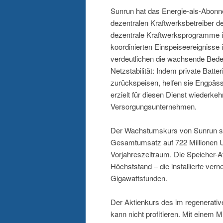
Sunrun hat das Energie-als-Abonn
dezentralen Kraftwerksbetreiber d
dezentrale Kraftwerksprogramme i
koordinierten Einspeiseereignisse
verdeutlichen die wachsende Bedeu
Netzstabilität: Indem private Batte
zurückspeisen, helfen sie Engpäs
erzielt für diesen Dienst wiederk
Versorgungsunternehmen.
Der Wachstumskurs von Sunrun setz
Gesamtumsatz auf 722 Millionen U
Vorjahreszeitraum. Die Speicher-A
Höchststand – die installierte vern
Gigawattstunden.
Der Aktienkurs des im regenerati
kann nicht profitieren. Mit einem 