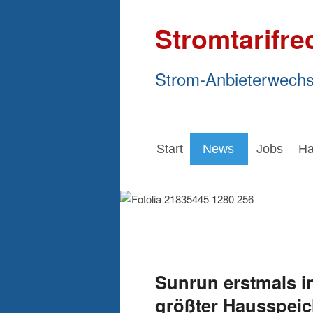
Stromtarifre
Strom-Anbieterwechs
Start
News
Jobs
Ha
Sunrun erstmals i
größter Hausspeic