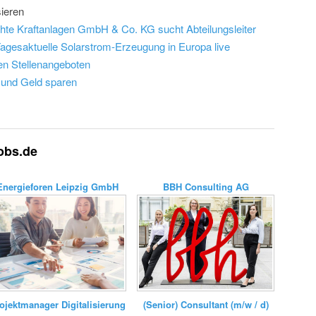
ieren
te Kraftanlagen GmbH & Co. KG sucht Abteilungsleiter
agesaktuelle Solarstrom-Erzeugung in Europa live
len Stellenangeboten
 und Geld sparen
jobs.de
Energieforen Leipzig GmbH
BBH Consulting AG
(Senior) Consultant (m/w / d)
ojektmanager Digitalisierung