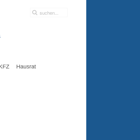
s
KFZ
Hausrat