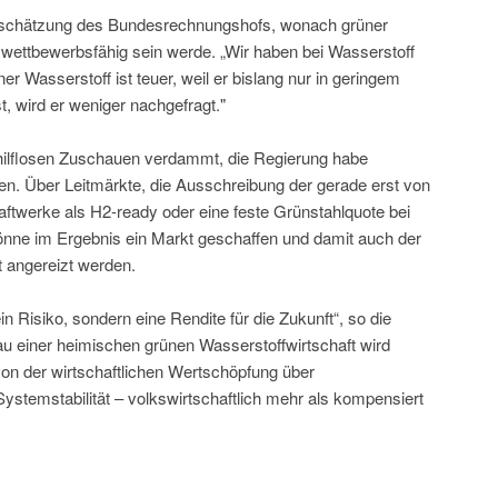
inschätzung des Bundesrechnungshofs, wonach grüner
ht wettbewerbsfähig sein werde. „Wir haben bei Wasserstoff
r Wasserstoff ist teuer, weil er bislang nur in geringem
st, wird er weniger nachgefragt."
m hilflosen Zuschauen verdammt, die Regierung habe
en. Über Leitmärkte, die Ausschreibung der gerade erst von
ftwerke als H2-ready oder eine feste Grünstahlquote bei
önne im Ergebnis ein Markt geschaffen und damit auch der
t angereizt werden.
kein Risiko, sondern eine Rendite für die Zukunft“, so die
au einer heimischen grünen Wasserstoffwirtschaft wird
 von der wirtschaftlichen Wertschöpfung über
Systemstabilität – volkswirtschaftlich mehr als kompensiert