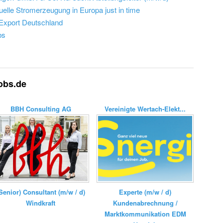
elle Stromerzeugung in Europa just in time
 Export Deutschland
bs
jobs.de
BBH Consulting AG
Vereinigte Wertach-Elekt...
Senior) Consultant (m/w / d)
Experte (m/w / d)
Windkraft
Kundenabrechnung /
Marktkommunikation EDM