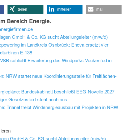
teilen
mitteilen
mail
m Bereich Energie.
nergiefirmen.de
agen GmbH & Co. KG sucht Abteilungsleiter (m/w/d)
powering im Landkreis Osnbrück: Enova ersetzt vier
ndturbinen E-138
VSB schließt Erweiterung des Windparks Vockenrod in
 NRW startet neue Koordinierungsstelle für Freiflächen-
ergiepläne: Bundeskabinett beschließt EEG-Novelle 2027
iger Gesetzestext steht noch aus
eine: Trianel treibt Windenergieausbau mit Projekten in NRW
ieren
gen GmbH & Co. KG sucht Abteilungsleiter (m/w/d)