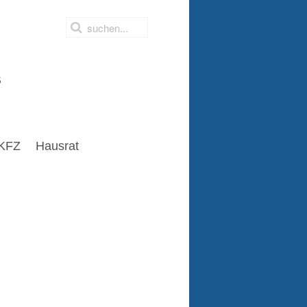
s
KFZ
Hausrat