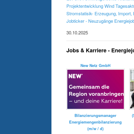
Projektentwicklung Wind
Tagesaktu
Stromstatisik- Erzeugung, Import,
Jobticker - Neuzugänge Energiejo
30.10.2025
Jobs & Karriere - Energie
New Netz GmbH
Bilanzierungsmanager
(
Energiemengenbilanzierung
(m/w / d)