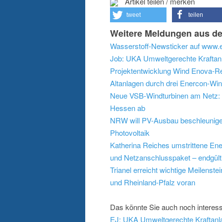
Artikel teilen / merken
tweet
teilen
Weitere Meldungen aus de
Wasserstoff-Newsticker auf www.e
Job: UKA Umweltgerechte Kraftanl
Projektentwicklung Wind
Enova-Re
Altanlagen durch drei Enercon-Wi
Neue VSB-Windturbinen am Netz: 
Hessen ab
NRW will PV-Ausbau beschleunigen:
Photovoltaik
Katherina Reiches umstrittene En
und Netzanschlusspaket – endgült
Trianel erreicht wichtige Meilenst
und Rheinland-Pfalz voran
Das könnte Sie auch noch interess
EJ: UKA Umweltgerechte Kraftanla