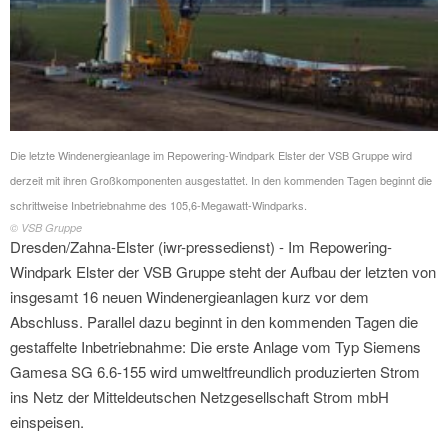
Die letzte Windenergieanlage im Repowering-Windpark Elster der VSB Gruppe wird
derzeit mit ihren Großkomponenten ausgestattet. In den kommenden Tagen beginnt die
schrittweise Inbetriebnahme des 105,6-Megawatt-Windparks.
© VSB Gruppe
Dresden/Zahna-Elster (iwr-pressedienst) - Im Repowering-
Windpark Elster der VSB Gruppe steht der Aufbau der letzten von
insgesamt 16 neuen Windenergieanlagen kurz vor dem
Abschluss. Parallel dazu beginnt in den kommenden Tagen die
gestaffelte Inbetriebnahme: Die erste Anlage vom Typ Siemens
Gamesa SG 6.6-155 wird umweltfreundlich produzierten Strom
ins Netz der Mitteldeutschen Netzgesellschaft Strom mbH
einspeisen.