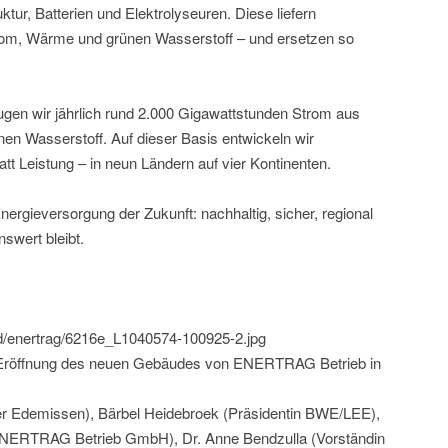
ktur, Batterien und Elektrolyseuren. Diese liefern
trom, Wärme und grünen Wasserstoff – und ersetzen so
gen wir jährlich rund 2.000 Gigawattstunden Strom aus
en Wasserstoff. Auf dieser Basis entwickeln wir
tt Leistung – in neun Ländern auf vier Kontinenten.
ergieversorgung der Zukunft: nachhaltig, sicher, regional
swert bleibt.
ld/enertrag/6216e_L1040574-100925-2.jpg
Eröffnung des neuen Gebäudes von ENERTRAG Betrieb in
ster Edemissen), Bärbel Heidebroek (Präsidentin BWE/LEE),
NERTRAG Betrieb GmbH), Dr. Anne Bendzulla (Vorständin