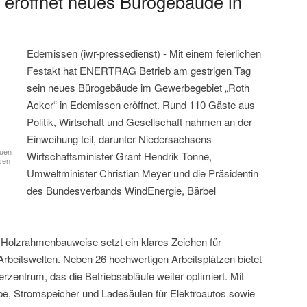
eröffnet neues Bürogebäude in
Edemissen (iwr-pressedienst) - Mit einem feierlichen
Festakt hat ENERTRAG Betrieb am gestrigen Tag
sein neues Bürogebäude im Gewerbegebiet „Roth
Acker“ in Edemissen eröffnet. Rund 110 Gäste aus
Politik, Wirtschaft und Gesellschaft nahmen an der
Einweihung teil, darunter Niedersachsens
euen
Wirtschaftsminister Grant Hendrik Tonne,
sen
Umweltminister Christian Meyer und die Präsidentin
des Bundesverbands WindEnergie, Bärbel
olzrahmenbauweise setzt ein klares Zeichen für
beitswelten. Neben 26 hochwertigen Arbeitsplätzen bietet
zentrum, das die Betriebsabläufe weiter optimiert. Mit
, Stromspeicher und Ladesäulen für Elektroautos sowie