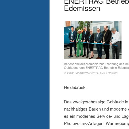
ENERTRAG Betrieb 
Edemissen
Bandschneidezeremonie zur Eröffnung des n
Gebäudes von ENERTRAG Betrieb in Edemis
© Felix Giesberts/ENERTRAG Betrieb
Heidebroek.
Das zweigeschossige Gebäude in H
nachhaltiges Bauen und moderne Ar
es ein modernes Service- und Lager
Photovoltaik-Anlagen, Wärmepumpe