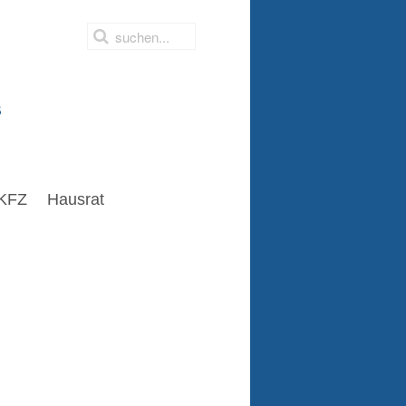
s
KFZ
Hausrat