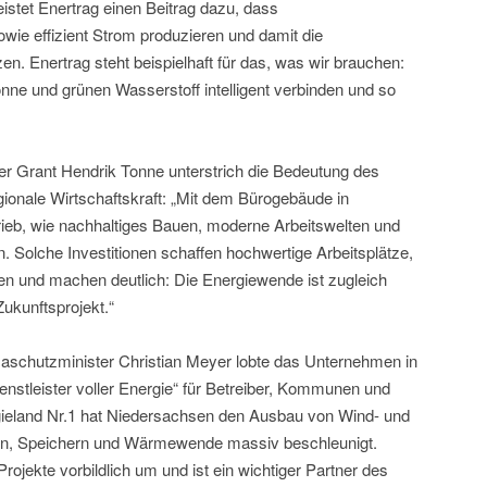
istet Enertrag einen Beitrag dazu, dass
wie effizient Strom produzieren und damit die
en. Enertrag steht beispielhaft für das, was wir brauchen:
ne und grünen Wasserstoff intelligent verbinden und so
r Grant Hendrik Tonne unterstrich die Bedeutung des
onale Wirtschaftskraft: „Mit dem Bürogebäude in
b, wie nachhaltiges Bauen, moderne Arbeitswelten und
. Solche Investitionen schaffen hochwertige Arbeitsplätze,
n und machen deutlich: Die Energiewende ist zugleich
Zukunftsprojekt.“
aschutzminister Christian Meyer lobte das Unternehmen in
enstleister voller Energie“ für Betreiber, Kommunen und
ieland Nr.1 hat Niedersachsen den Ausbau von Wind- und
zen, Speichern und Wärmewende massiv beschleunigt.
jekte vorbildlich um und ist ein wichtiger Partner des