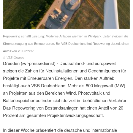
Repowering schafft Leistung: Moderne Anlagen wie hier im Windpark Elster steigern die
Stromerzeugung aus Erneuerbaren. Bei VSB Deutschland hat Repowering derzeit einen
Anteil von 20 Prozent.
© VSB Gruppe
Dresden (iwr-pressedienst) - Deutschland- und europaweit
steigen die Zahlen für Neuinstallationen und Genehmigungen für
Projekte mit Erneuerbaren Energien. Den starken Auftrieb
bestätigt auch VSB Deutschland: Mehr als 800 Megawatt (MW)
an Projekten aus den Bereichen Wind, Photovoltaik und
Batteriespeicher befinden sich derzeit im behördlichen Verfahren.
Das Repowering von Bestandsanlagen hat einen Anteil von 20
Prozent am gesamten Projektentwicklungsgeschäft.
In dieser Woche präsentiert die deutsche und internationale