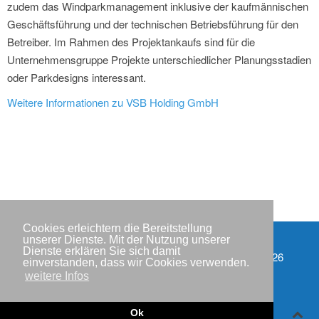
zudem das Windparkmanagement inklusive der kaufmännischen
Geschäftsführung und der technischen Betriebsführung für den
Betreiber. Im Rahmen des Projektankaufs sind für die
Unternehmensgruppe Projekte unterschiedlicher Planungsstadien
oder Parkdesigns interessant.
Weitere Informationen zu VSB Holding GmbH
Cookies erleichtern die Bereitstellung
unserer Dienste. Mit der Nutzung unserer
Dienste erklären Sie sich damit
Impressum
Copyright © IWR 2026
einverstanden, dass wir Cookies verwenden.
weitere Infos
Datenschutzerklärung
Kontakt
Ok