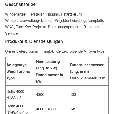
Geschäftsfelder
Windenergie, Hersteller, Planung, Finanzierung,
Windparkverwaltung/-betrieb, Projektentwicklung, komplette
WKA, Turn-Key-Projekte, Beteiligungsprojekte, Rund-um-
Service
Produkte & Dienstleistungen
Unser Lieferprogramm umfaßt derzeit folgende Anlagentypen:
Nennleistung
Anlagentyp
Rotordurchmesser
(ang. in kW)
Wind Turbine
(ang. in m)
Rated power in
Type
Rotor diameter in m
kW
Delta 4000
4800
133
N133/4.8
Delta 4000
4000 - 4800
149
N149/4.0-4.5