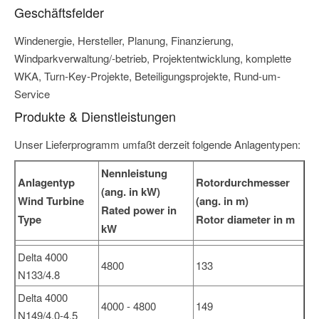
Geschäftsfelder
Windenergie, Hersteller, Planung, Finanzierung,
Windparkverwaltung/-betrieb, Projektentwicklung, komplette
WKA, Turn-Key-Projekte, Beteiligungsprojekte, Rund-um-
Service
Produkte & Dienstleistungen
Unser Lieferprogramm umfaßt derzeit folgende Anlagentypen:
Nennleistung
Anlagentyp
Rotordurchmesser
(ang. in kW)
Wind Turbine
(ang. in m)
Rated power in
Type
Rotor diameter in m
kW
Delta 4000
4800
133
N133/4.8
Delta 4000
4000 - 4800
149
N149/4.0-4.5