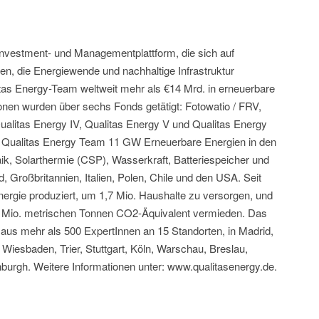
 Investment- und Managementplattform, die sich auf
ien, die Energiewende und nachhaltige Infrastruktur
litas Energy-Team weltweit mehr als €14 Mrd. in erneuerbare
tionen wurden über sechs Fonds getätigt: Fotowatio / FRV,
Qualitas Energy IV, Qualitas Energy V und Qualitas Energy
as Qualitas Energy Team 11 GW Erneuerbare Energien in den
ik, Solarthermie (CSP), Wasserkraft, Batteriespeicher und
 Großbritannien, Italien, Polen, Chile und den USA. Seit
ergie produziert, um 1,7 Mio. Haushalte zu versorgen, und
.5 Mio. metrischen Tonnen CO2-Äquivalent vermieden. Das
aus mehr als 500 ExpertInnen an 15 Standorten, in Madrid,
Wiesbaden, Trier, Stuttgart, Köln, Warschau, Breslau,
nburgh. Weitere Informationen unter: www.qualitasenergy.de.