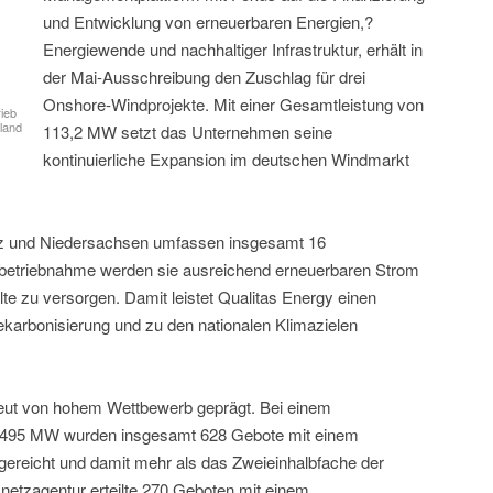
und Entwicklung von erneuerbaren Energien,?
Energiewende und nachhaltiger Infrastruktur, erhält in
der Mai-Ausschreibung den Zuschlag für drei
Onshore-Windprojekte. Mit einer Gesamtleistung von
ieb
land
113,2 MW setzt das Unternehmen seine
kontinuierliche Expansion im deutschen Windmarkt
falz und Niedersachsen umfassen insgesamt 16
nbetriebnahme werden sie ausreichend erneuerbaren Strom
e zu versorgen. Damit leistet Qualitas Energy einen
ekarbonisierung und zu den nationalen Klimazielen
eut von hohem Wettbewerb geprägt. Bei einem
.495 MW wurden insgesamt 628 Gebote mit einem
reicht und damit mehr als das Zweieinhalbfache der
netzagentur erteilte 270 Geboten mit einem