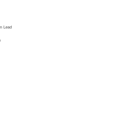
m Lead
m