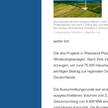
beschleunigt mit einer fortgeschrittenen 3 GW
Projektpipeline und mehr 1 GW in Bau und Betr
den Ausbau erneuerbarer Energien in Deutsch
© designed by frimufilms - Magnific.com
weiter fort.
Die drei Projekte in Rheinland-P
Windenergieanlagen. Nach ihrer I
erzeugen, um rund 75.000 Haushalt
wichtigen Beitrag zur regionalen D
Deutschlands.
Die Ausschreibungsrunde war ern
ausgeschriebenen Volumen von 2
Gesamtumfang von 6.409 MW einge
verfügbaren Kapazität. Die Bundes