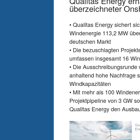
Qualitas Energy erh
überzeichneter Ons
• Qualitas Energy sichert s
Windenergie 113,2 MW über d
deutschen Markt
• Die bezuschlagten Projekt
umfassen insgesamt 16 Win
• Die Ausschreibungsrunde w
anhaltend hohe Nachfrage 
Windkapazitäten
• Mit mehr als 100 Windenerg
Projektpipeline von 3 GW so
Qualitas Energy den Ausbau
Qua
En