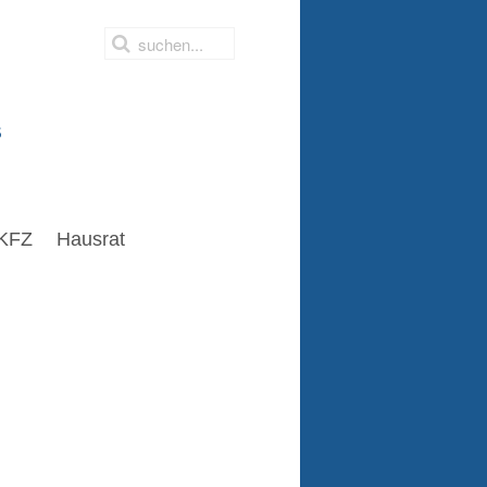
s
KFZ
Hausrat