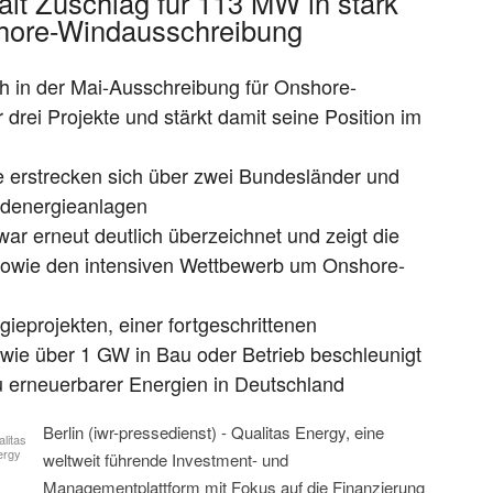
ält Zuschlag für 113 MW in stark
hore-Windausschreibung
ich in der Mai-Ausschreibung für Onshore-
rei Projekte und stärkt damit seine Position im
e erstrecken sich über zwei Bundesländer und
denergieanlagen
ar erneut deutlich überzeichnet und zeigt die
sowie den intensiven Wettbewerb um Onshore-
ieprojekten, einer fortgeschrittenen
wie über 1 GW in Bau oder Betrieb beschleunigt
 erneuerbarer Energien in Deutschland
Berlin (iwr-pressedienst) - Qualitas Energy, eine
litas
ergy
weltweit führende Investment- und
Managementplattform mit Fokus auf die Finanzierung