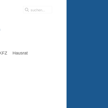
s
KFZ
Hausrat