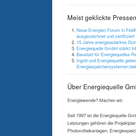
Meist geklickte Presse
Neue Energien Forum in Feldhe
ausgezeichnet und zertifiziert
15 Jahre energieautarkes Dor
Energiequelle GmbH stärkt In
Baustart für Energiequelles R
Ingrid und Energiequelle gebe
Energiespeichersystemen be
Über Energiequelle G
Energiewende? Machen wir.
Seit 1997 ist die Energiequelle G
Leistungen gehören die Projektpla
Photovoltaikanlagen, Energiespei