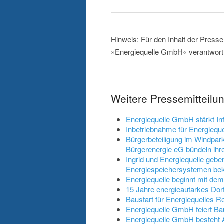
Hinweis: Für den Inhalt der Presse
»Energiequelle GmbH« verantwortl
Weitere Pressemitteil
Energiequelle GmbH stärkt In
Inbetriebnahme für Energiequ
Bürgerbeteiligung im Windpa
Bürgerenergie eG bündeln ihre
Ingrid und Energiequelle gebe
Energiespeichersystemen be
Energiequelle beginnt mit de
15 Jahre energieautarkes Dor
Baustart für Energiequelles R
Energiequelle GmbH feiert B
Energiequelle GmbH besteht A