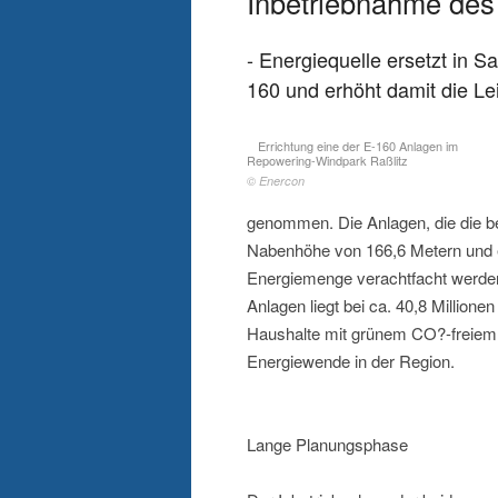
Inbetriebnahme des
- Energiequelle ersetzt in 
160 und erhöht damit die Le
Errichtung eine der E-160 Anlagen im
Repowering-Windpark Raßlitz
© Enercon
genommen. Die Anlagen, die die b
Nabenhöhe von 166,6 Metern und e
Energiemenge verachtfacht werden.
Anlagen liegt bei ca. 40,8 Million
Haushalte mit grünem CO?-freiem S
Energiewende in der Region.
Lange Planungsphase