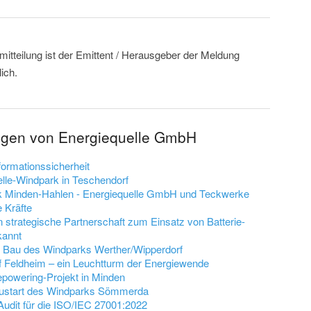
mitteilung ist der Emittent / Herausgeber der Meldung
ich.
ungen von Energiequelle GmbH
formationssicherheit
elle-Windpark in Teschendorf
rk Minden-Hahlen - Energiequelle GmbH und Teckwerke
 Kräfte
n strategische Partnerschaft zum Einsatz von Batterie-
kannt
m Bau des Windparks Werther/Wipperdorf
f Feldheim – ein Leuchtturm der Energiewende
epowering-Projekt in Minden
austart des Windparks Sömmerda
udit für die ISO/IEC 27001:2022