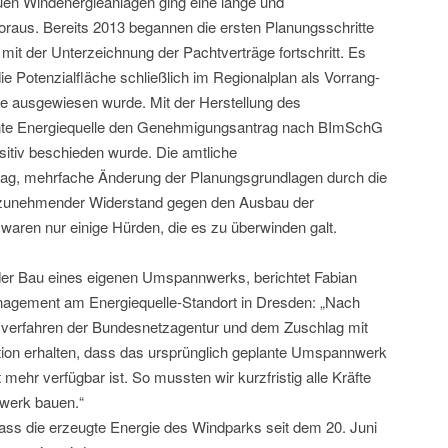
uen Windenergieanlagen ging eine lange und
raus. Bereits 2013 begannen die ersten Planungsschritte
mit der Unterzeichnung der Pachtverträge fortschritt. Es
ie Potenzialfläche schließlich im Regionalplan als Vorrang-
e ausgewiesen wurde. Mit der Herstellung des
nte Energiequelle den Genehmigungsantrag nach BImSchG
sitiv beschieden wurde. Die amtliche
trag, mehrfache Änderung der Planungsgrundlagen durch die
zunehmender Widerstand gegen den Ausbau der
waren nur einige Hürden, die es zu überwinden galt.
 der Bau eines eigenen Umspannwerks, berichtet Fabian
anagement am Energiequelle-Standort in Dresden: „Nach
sverfahren der Bundesnetzagentur und dem Zuschlag mit
tion erhalten, dass das ursprünglich geplante Umspannwerk
mehr verfügbar ist. So mussten wir kurzfristig alle Kräfte
werk bauen.“
dass die erzeugte Energie des Windparks seit dem 20. Juni