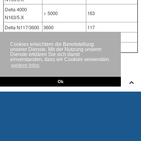
Delta 4000
> 5000
163
N163/5.X
Delta N117/3600
3600
117
Delta N131/3600
3600
131
Cookies erleichtern die Bereitstellung
Delta N131/3900
3900
131
unserer Dienste. Mit der Nutzung unserer
Dienste erklären Sie sich damit
einverstanden, dass wir Cookies verwenden.
Weitere Informationen zu Nordex SE
weitere Infos
Ok
Impressum
Copyright © IWR 2026
Datenschutzerklärung