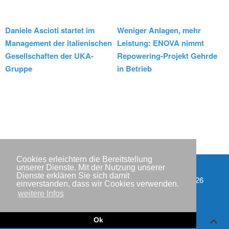
Daniele Ascioti startet im
Weniger Anlagen, mehr
Management der italienischen
Leistung: ENOVA nimmt
Gesellschaften der UKA-
Repowering-Projekt Gehrde
Gruppe
in Betrieb
Cookies erleichtern die Bereitstellung
unserer Dienste. Mit der Nutzung unserer
Dienste erklären Sie sich damit
Impressum
Copyright © IWR 2026
einverstanden, dass wir Cookies verwenden.
weitere Infos
Datenschutzerklärung
Kontakt
Ok