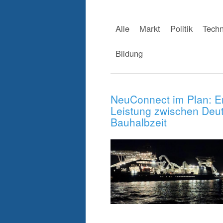
Alle
Markt
Politik
Techn
Bildung
NeuConnect im Plan: E
Leistung zwischen Deut
Bauhalbzeit