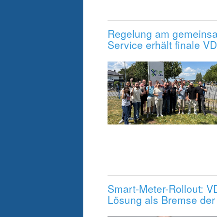
Regelung am gemeinsa
Service erhält finale V
Smart-Meter-Rollout: V
Lösung als Bremse der