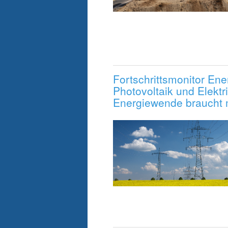
Fortschrittsmonitor E
Photovoltaik und Elektr
Energiewende braucht