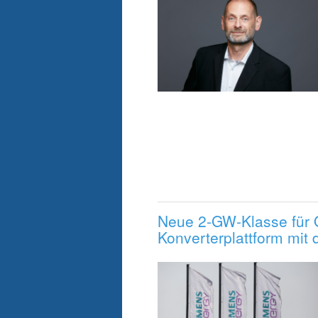
Neue 2-GW-Klasse für 
Konverterplattform mit