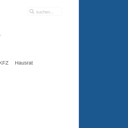
s
KFZ
Hausrat