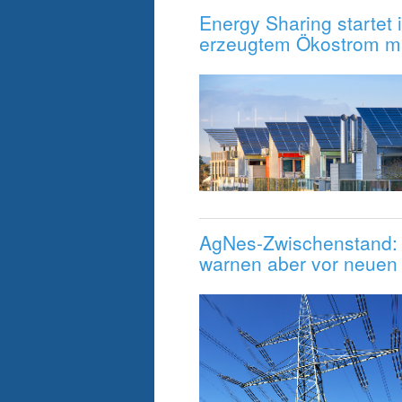
Energy Sharing startet 
erzeugtem Ökostrom mi
AgNes-Zwischenstand: 
warnen aber vor neuen I